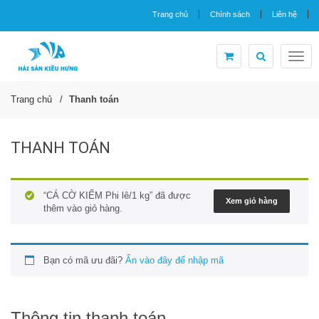
Trang chủ
Chính sách
Liên hệ
Togg
navig
Trang chủ
Thanh toán
THANH TOÁN
“CÁ CỜ KIẾM Phi lê/1 kg” đã được
Xem giỏ hàng
thêm vào giỏ hàng.
Bạn có mã ưu đãi?
Ấn vào đây để nhập mã
Thông tin thanh toán