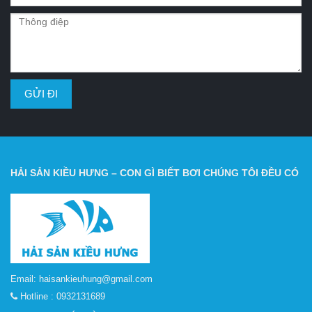
HẢI SẢN KIỀU HƯNG – CON GÌ BIẾT BƠI CHÚNG TÔI ĐỀU CÓ
Email:
haisankieuhung@gmail.com
Hotline :
0932131689