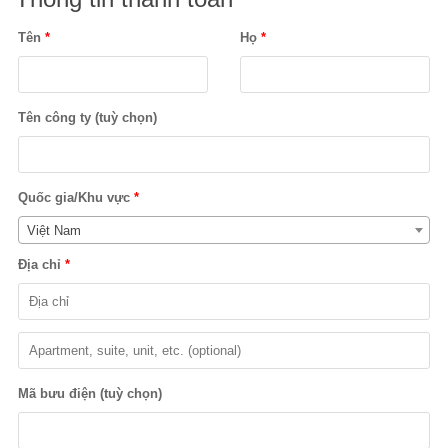
Tên
*
Họ
*
Tên công ty
(tuỳ chọn)
Quốc gia/Khu vực
*
Việt Nam
Địa chỉ
*
Apartment,
suite,
Mã bưu điện
(tuỳ chọn)
unit,
etc.
(tuỳ
chọn)