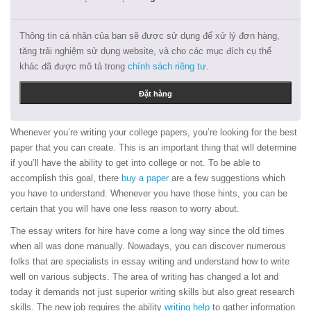
Thông tin cá nhân của bạn sẽ được sử dụng để xử lý đơn hàng,
tăng trải nghiệm sử dụng website, và cho các mục đích cụ thể
khác đã được mô tả trong
chính sách riêng tư
.
Đặt hàng
Whenever you’re writing your college papers, you’re looking for the best
paper that you can create. This is an important thing that will determine
if you’ll have the ability to get into college or not. To be able to
accomplish this goal, there
buy a paper
are a few suggestions which
you have to understand. Whenever you have those hints, you can be
certain that you will have one less reason to worry about.
The essay writers for hire have come a long way since the old times
when all was done manually. Nowadays, you can discover numerous
folks that are specialists in essay writing and understand how to write
well on various subjects. The area of writing has changed a lot and
today it demands not just superior writing skills but also great research
skills. The new job requires the ability
writing help
to gather information