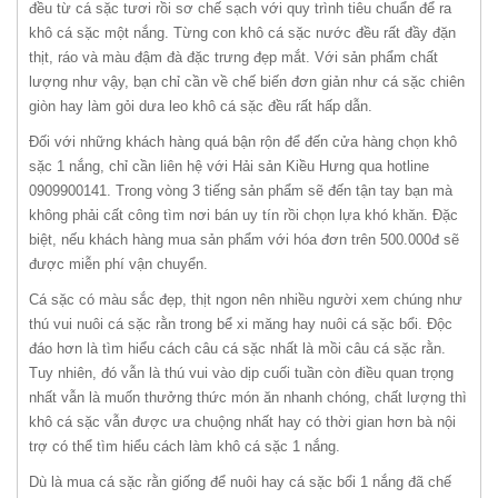
đều từ cá sặc tươi rồi sơ chế sạch với quy trình tiêu chuẩn để ra
khô cá sặc một nắng. Từng con khô cá sặc nước đều rất đầy đặn
thịt, ráo và màu đậm đà đặc trưng đẹp mắt. Với sản phẩm chất
lượng như vậy, bạn chỉ cần về chế biến đơn giản như cá sặc chiên
giòn hay làm gỏi dưa leo khô cá sặc đều rất hấp dẫn.
Đối với những khách hàng quá bận rộn để đến cửa hàng chọn khô
sặc 1 nắng, chỉ cần liên hệ với Hải sản Kiều Hưng qua hotline
0909900141. Trong vòng 3 tiếng sản phẩm sẽ đến tận tay bạn mà
không phải cất công tìm nơi bán uy tín rồi chọn lựa khó khăn. Đặc
biệt, nếu khách hàng mua sản phẩm với hóa đơn trên 500.000đ sẽ
được miễn phí vận chuyển.
Cá sặc có màu sắc đẹp, thịt ngon nên nhiều người xem chúng như
thú vui nuôi cá sặc rằn trong bể xi măng hay nuôi cá sặc bổi. Độc
đáo hơn là tìm hiểu cách câu cá sặc nhất là mồi câu cá sặc rằn.
Tuy nhiên, đó vẫn là thú vui vào dịp cuối tuần còn điều quan trọng
nhất vẫn là muốn thưởng thức món ăn nhanh chóng, chất lượng thì
khô cá sặc vẫn được ưa chuộng nhất hay có thời gian hơn bà nội
trợ có thể tìm hiểu cách làm khô cá sặc 1 nắng.
Dù là mua cá sặc rằn giống để nuôi hay cá sặc bổi 1 nắng đã chế