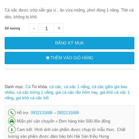
Cá sặc được ướp sẵn gia vị , ăn vừa miệng, phơi đúng 1 năng. Thịt cá
dẻo, không bị khô.
-
+
Số lượng
ĐĂNG KÝ MUA
THÊM VÀO GIỎ HÀNG
Danh mục:
Cá
Từ khóa:
cá sặc
,
cá sặc 1 nắng
,
cá sặc gấm giá bao
nhiêu
,
cá sặc trứng 1 nắng
,
giá cá sặc rằn hôm nay
,
giá khô cá sặc 1
nắng
,
giá khô cá sặc bổi
Hỗ trợ:
0932131689
–
0932131689
Miễn phí vận chuyển » Đơn hàng trên 500.00o đồng
Cam kết: Hình ảnh sản phẩm được chụp từ mẫu thực. Chất
lượng sản phẩm được đảm bảo bởi Hải Sản Kiều Hưng