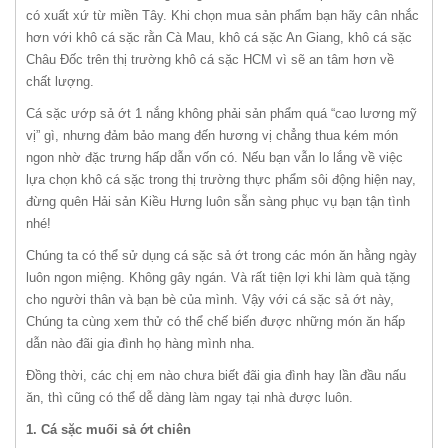
có xuất xứ từ miền Tây. Khi chọn mua sản phẩm bạn hãy cân nhắc
hơn với khô cá sặc rằn Cà Mau, khô cá sặc An Giang, khô cá sặc
Châu Đốc trên thị trường khô cá sặc HCM vì sẽ an tâm hơn về
chất lượng.
Cá sặc ướp sả ớt 1 nắng không phải sản phẩm quá “cao lương mỹ
vị” gì, nhưng đảm bảo mang đến hương vị chẳng thua kém món
ngon nhờ đặc trưng hấp dẫn vốn có. Nếu bạn vẫn lo lắng về việc
lựa chọn khô cá sặc trong thị trường thực phẩm sôi động hiện nay,
đừng quên Hải sản Kiều Hưng luôn sẵn sàng phục vụ bạn tận tình
nhé!
Chúng ta có thể sử dụng cá sặc sả ớt trong các món ăn hằng ngày
luôn ngon miệng. Không gây ngán. Và rất tiện lợi khi làm quà tặng
cho người thân và bạn bè của mình. Vậy với cá sặc sả ớt này,
Chúng ta cùng xem thử có thể chế biến được những món ăn hấp
dẫn nào đãi gia đình họ hàng mình nha.
Đồng thời, các chị em nào chưa biết đãi gia đình hay lần đầu nấu
ăn, thì cũng có thể dễ dàng làm ngay tại nhà được luôn.
1. Cá sặc muối sả ớt chiên