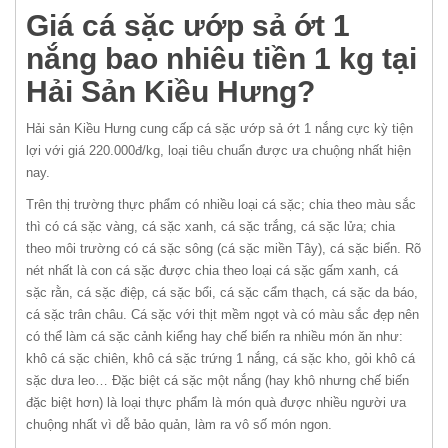
Giá cá sặc ướp sả ớt 1
nắng bao nhiêu tiền 1 kg tại
Hải Sản Kiều Hưng?
Hải sản Kiều Hưng cung cấp cá sặc ướp sả ớt 1 nắng cực kỳ tiện
lợi với giá 220.000đ/kg, loại tiêu chuẩn được ưa chuộng nhất hiện
nay.
Trên thị trường thực phẩm có nhiều loại cá sặc; chia theo màu sắc
thì có cá sặc vàng, cá sặc xanh, cá sặc trắng, cá sặc lửa; chia
theo môi trường có cá sặc sông (cá sặc miền Tây), cá sặc biển. Rõ
nét nhất là con cá sặc được chia theo loại cá sặc gấm xanh, cá
sặc rằn, cá sặc điệp, cá sặc bổi, cá sặc cẩm thạch, cá sặc da báo,
cá sặc trân châu. Cá sặc với thịt mềm ngọt và có màu sắc đẹp nên
có thể làm cá sặc cảnh kiểng hay chế biến ra nhiều món ăn như:
khô cá sặc chiên, khô cá sặc trứng 1 nắng, cá sặc kho, gỏi khô cá
sặc dưa leo… Đặc biệt cá sặc một nắng (hay khô nhưng chế biến
đặc biệt hơn) là loại thực phẩm là món quà được nhiều người ưa
chuộng nhất vì dễ bảo quản, làm ra vô số món ngon.