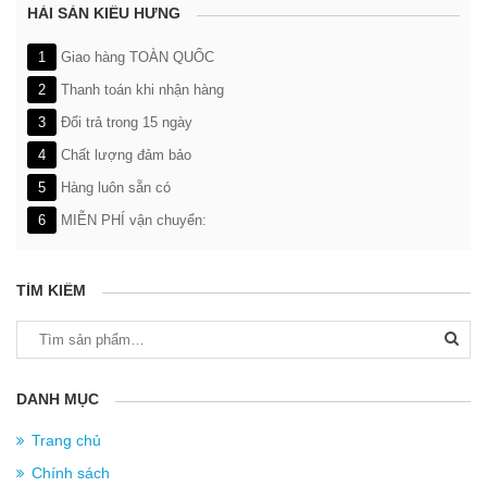
HẢI SẢN KIỀU HƯNG
1
Giao hàng TOÀN QUỐC
2
Thanh toán khi nhận hàng
3
Đổi trả trong 15 ngày
4
Chất lượng đảm bảo
5
Hàng luôn sẵn có
6
MIỄN PHÍ vận chuyển:
TÌM KIẾM
Tìm
kiếm:
DANH MỤC
Trang chủ
Chính sách