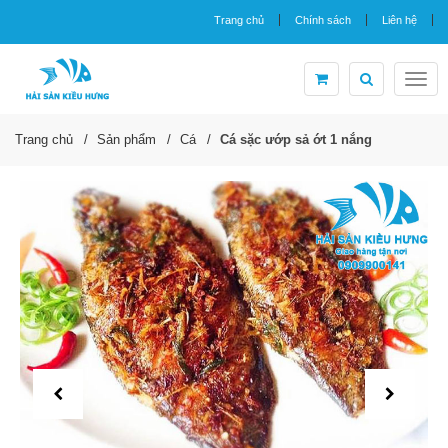
Trang chủ
Chính sách
Liên hệ
Togg
navig
Trang chủ
Sản phẩm
Cá
Cá sặc ướp sả ớt 1 nắng