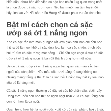
biến sẵn, chưa bàn đến việc cá sặc bao nhiêu 1kg quan trọng nhất
là chọn được cá sặc tươi ngon. Nếu bạn muốn an tâm tuyệt đối
hãy liên lạc với Hải sản Kiều Hưng để được phục vụ tận tình nhé.
Bật mí cách chọn cá sặc
ướp sả ớt 1 nắng ngon
Khô cá sặc rằn làm món gì ngon rất đơn giản như bạn chỉ cần bóc
thịt ra để làm gỏi khô cá sặc dưa leo, làm cá sặc chiên, thích béo
bùi thì tìm cá sặc trứng một nắng… Chỉ cần bạn chọn được cá sặc
ướp sả ớt 1 nắng ngon là bạn đã thành công hơn một nửa.
Để có cá sặc ướp sả ớt 1 nắng ngon bạn quan sát màu sắc bên
ngoài của sản phẩm. Nếu màu sắc tươi sáng rõ ràng không có
những mảng trắng lạ thì đó là cá sặc bổi 1 nắng hay bất kỳ loại nào
đều sẽ là hàng mới.
Cá sặc 1 nắng ngon thường có đầy đủ các bộ phận đầu, đuôi, vây.
Đồng thời, nếu con nhỏ thịt sẽ ngon ngọt hơn vì là cá sặc đồng còn
con lớn hơn là cá nuôi.
Quan trọng hơn hết là nguồn gốc xuất xứ của sản phẩm, bởi cá sặc