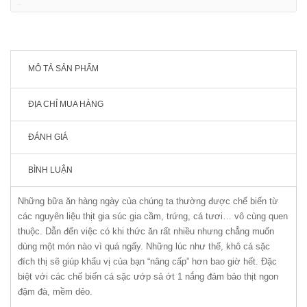
shbet
MÔ TẢ SẢN PHẨM
ĐỊA CHỈ MUA HÀNG
ĐÁNH GIÁ
BÌNH LUẬN
Những bữa ăn hàng ngày của chúng ta thường được chế biến từ
các nguyên liệu thịt gia súc gia cầm, trứng, cá tươi… vô cùng quen
thuộc. Dẫn đến việc có khi thức ăn rất nhiều nhưng chẳng muốn
dùng một món nào vì quá ngấy. Những lúc như thế, khô cá sặc
đích thị sẽ giúp khẩu vị của bạn “nâng cấp” hơn bao giờ hết. Đặc
biệt với các chế biến cá sặc ướp sả ớt 1 nắng đảm bảo thịt ngon
đậm đà, mềm dẻo.