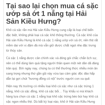
Tại sao lại chọn mua cá sặc
ướp sả ớt 1 nắng tại Hải
Sản Kiều Hưng?
Khô cá sặc rằn mà Hải sản Kiều Hưng cung cấp là loại chế biến
đặc biệt, không phải loại cá sặc khô thông thường. Cá sặc khô của
Hải sản Kiều Hưng là khô cá sặc 1 nắng ướp với sả ớt, nên thịt rất
mềm dai với vị đậm đà mà vẫn giữ được chất ngọt nhẹ đặc trưng
từ thủy sản.
Cá sặc 1 nắng được cân chính xác và đóng gói chắc chắn lịch sự,
nên có thể dùng làm quà tặng người thân quen một nét dân dã đáng
trân quý. Bởi ngày nay, chúng ta có thể thưởng thức nhiều món ăn
sang trọng nhưng thứ gần gũi này vừa tạo cảm giác độc đáo hấp
dẫn lại gợi chút “hương đồng cỏ nội” trước người con xa quê.
Hiện nay thị trường có nhiều loại khô cá sặc như cá sặc trứng 1
nắng, khô cá sặc đồng, khô cá sặc bổi… Tùy khẩu vị mà khách
hàng lựa chọn cá sặc 1 nắng loại khô sặc trứng béo bùi hay khô cá
sặc ngon nhiều thịt. Dù bất kỳ loại nào, khô ở Hải sản Kiều Hưng