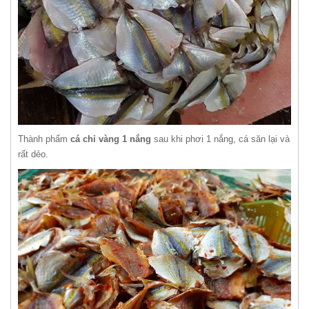
Thành phẩm
cá chỉ vàng 1 nắng
sau khi phơi 1 nắng, cá săn lại và
rất dẻo.