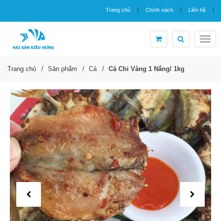
Trang chủ
Chính sách
Liên hệ
Togg
navig
Trang chủ
Sản phẩm
Cá
Cá Chỉ Vàng 1 Nắng/ 1kg