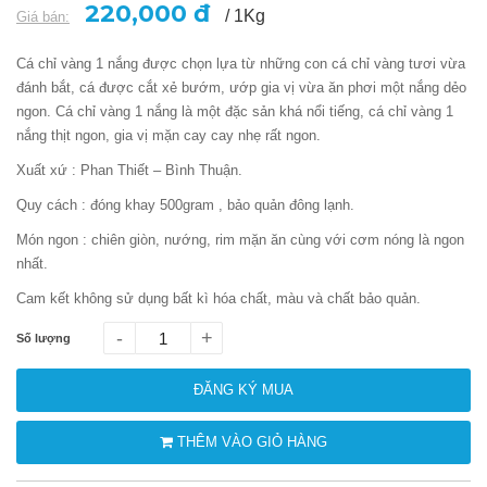
5.00
1
trên 5
220,000 đ
/ 1Kg
Giá bán:
dựa trên
đánh giá
Cá chỉ vàng 1 nắng được chọn lựa từ những con cá chỉ vàng tươi vừa
đánh bắt, cá được cắt xẻ bướm, ướp gia vị vừa ăn phơi một nắng dẻo
ngon. Cá chỉ vàng 1 nắng là một đặc sản khá nổi tiếng, cá chỉ vàng 1
nắng thịt ngon, gia vị mặn cay cay nhẹ rất ngon.
Xuất xứ : Phan Thiết – Bình Thuận.
Quy cách : đóng khay 500gram , bảo quản đông lạnh.
Món ngon : chiên giòn, nướng, rim mặn ăn cùng với cơm nóng là ngon
nhất.
Cam kết không sử dụng bất kì hóa chất, màu và chất bảo quản.
-
+
Số lượng
ĐĂNG KÝ MUA
THÊM VÀO GIỎ HÀNG