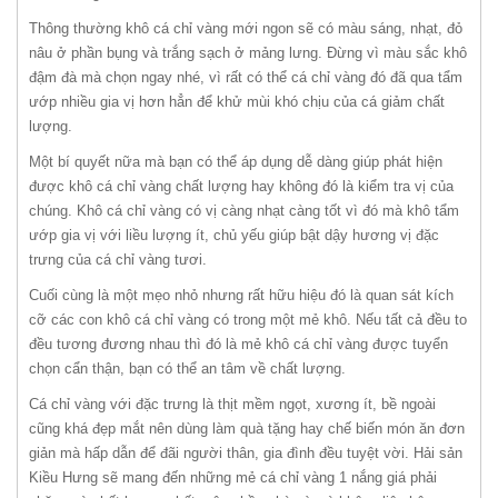
Thông thường khô cá chỉ vàng mới ngon sẽ có màu sáng, nhạt, đỏ
nâu ở phần bụng và trắng sạch ở mảng lưng. Đừng vì màu sắc khô
đậm đà mà chọn ngay nhé, vì rất có thể cá chỉ vàng đó đã qua tẩm
ướp nhiều gia vị hơn hẳn để khử mùi khó chịu của cá giảm chất
lượng.
Một bí quyết nữa mà bạn có thể áp dụng dễ dàng giúp phát hiện
được khô cá chỉ vàng chất lượng hay không đó là kiểm tra vị của
chúng. Khô cá chỉ vàng có vị càng nhạt càng tốt vì đó mà khô tẩm
ướp gia vị với liều lượng ít, chủ yếu giúp bật dậy hương vị đặc
trưng của cá chỉ vàng tươi.
Cuối cùng là một mẹo nhỏ nhưng rất hữu hiệu đó là quan sát kích
cỡ các con khô cá chỉ vàng có trong một mẻ khô. Nếu tất cả đều to
đều tương đương nhau thì đó là mẻ khô cá chỉ vàng được tuyển
chọn cẩn thận, bạn có thể an tâm về chất lượng.
Cá chỉ vàng với đặc trưng là thịt mềm ngọt, xương ít, bề ngoài
cũng khá đẹp mắt nên dùng làm quà tặng hay chế biến món ăn đơn
giản mà hấp dẫn để đãi người thân, gia đình đều tuyệt vời. Hải sản
Kiều Hưng sẽ mang đến những mẻ cá chỉ vàng 1 nắng giá phải