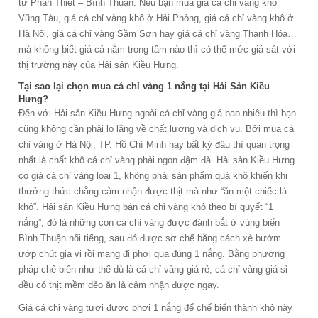
từ Phan Thiết – Bình Thuận. Nếu bạn mua giá cá chỉ vàng khô
Vũng Tàu, giá cá chỉ vàng khô ở Hải Phòng, giá cá chỉ vàng khô ở
Hà Nội, giá cá chỉ vàng Sầm Sơn hay giá cá chỉ vàng Thanh Hóa…
mà không biết giá cả nằm trong tầm nào thì có thể mức giá sát với
thị trường này của Hải sản Kiều Hưng.
Tại sao lại chọn mua cá chỉ vàng 1 nắng tại Hải Sản Kiều
Hưng?
Đến với Hải sản Kiều Hưng ngoài cá chỉ vàng giá bao nhiêu thì bạn
cũng không cần phải lo lắng về chất lượng và dịch vụ. Bởi mua cá
chỉ vàng ở Hà Nội, TP. Hồ Chí Minh hay bất kỳ đâu thì quan trọng
nhất là chất khô cá chỉ vàng phải ngon đậm đà. Hải sản Kiều Hưng
có giá cá chỉ vàng loại 1, không phải sản phẩm quá khô khiến khi
thưởng thức chẳng cảm nhận được thịt mà như “ăn một chiếc lá
khô”. Hải sản Kiều Hưng bán cá chỉ vàng khô theo bí quyết “1
nắng”, đó là những con cá chỉ vàng được đánh bắt ở vùng biển
Bình Thuận nổi tiếng, sau đó được sơ chế bằng cách xẻ bướm
ướp chút gia vị rồi mang đi phơi qua đúng 1 nắng. Bằng phương
pháp chế biến như thế dù là cá chỉ vàng giá rẻ, cá chỉ vàng giá sỉ
đều có thịt mềm dẻo ăn là cảm nhận được ngay.
Giá cá chỉ vàng tươi được phơi 1 nắng để chế biến thành khô này