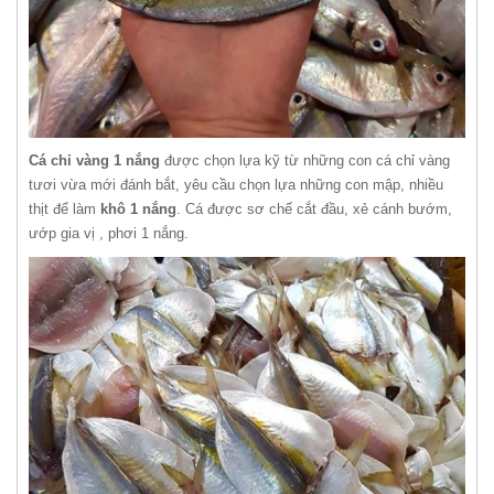
Cá chỉ vàng 1 nắng
được chọn lựa kỹ từ những con cá chỉ vàng
tươi vừa mới đánh bắt, yêu cầu chọn lựa những con mập, nhiều
thịt để làm
khô 1 nắng
. Cá được sơ chế cắt đầu, xẻ cánh bướm,
ướp gia vị , phơi 1 nắng.