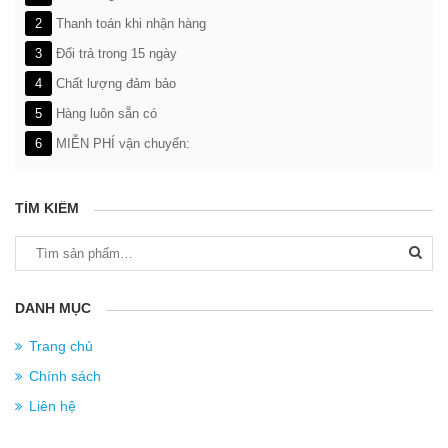
2
Thanh toán khi nhận hàng
3
Đổi trả trong 15 ngày
4
Chất lượng đảm bảo
5
Hàng luôn sẵn có
6
MIỄN PHÍ vận chuyển:
TÌM KIẾM
Tìm
kiếm:
DANH MỤC
Trang chủ
Chính sách
Liên hệ