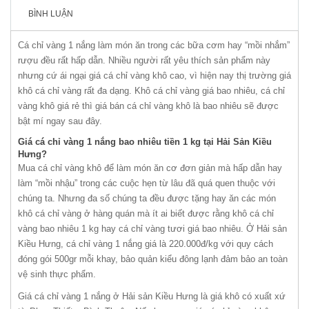
BÌNH LUẬN
Cá chỉ vàng 1 nắng làm món ăn trong các bữa cơm hay “mồi nhắm”
rượu đều rất hấp dẫn. Nhiều người rất yêu thích sản phẩm này
nhưng cứ ái ngại giá cá chỉ vàng khô cao, vì hiện nay thị trường giá
khô cá chỉ vàng rất đa dạng. Khô cá chỉ vàng giá bao nhiêu, cá chỉ
vàng khô giá rẻ thì giá bán cá chỉ vàng khô là bao nhiêu sẽ được
bật mí ngay sau đây.
Giá cá chỉ vàng 1 nắng bao nhiêu tiền 1 kg tại Hải Sản Kiều
Hưng?
Mua cá chỉ vàng khô để làm món ăn cơ đơn giản mà hấp dẫn hay
làm “mồi nhậu” trong các cuộc hẹn từ lâu đã quá quen thuộc với
chúng ta. Nhưng đa số chúng ta đều được tặng hay ăn các món
khô cá chỉ vàng ở hàng quán mà ít ai biết được rằng khô cá chỉ
vàng bao nhiêu 1 kg hay cá chỉ vàng tươi giá bao nhiêu. Ở Hải sản
Kiều Hưng, cá chỉ vàng 1 nắng giá là 220.000đ/kg với quy cách
đóng gói 500gr mỗi khay, bảo quản kiểu đông lạnh đảm bảo an toàn
vệ sinh thực phẩm.
Giá cá chỉ vàng 1 nắng ở Hải sản Kiều Hưng là giá khô có xuất xứ