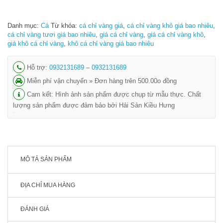
Danh mục:
Cá
Từ khóa:
cá chỉ vàng giá
,
cá chỉ vàng khô giá bao nhiêu
,
cá chỉ vàng tươi giá bao nhiêu
,
giá cá chỉ vàng
,
giá cá chỉ vàng khô
,
giá khô cá chỉ vàng
,
khô cá chỉ vàng giá bao nhiêu
Hỗ trợ:
0932131689
–
0932131689
Miễn phí vận chuyển » Đơn hàng trên 500.00o đồng
Cam kết: Hình ảnh sản phẩm được chụp từ mẫu thực. Chất
lượng sản phẩm được đảm bảo bởi Hải Sản Kiều Hưng
shbet
MÔ TẢ SẢN PHẨM
ĐỊA CHỈ MUA HÀNG
ĐÁNH GIÁ