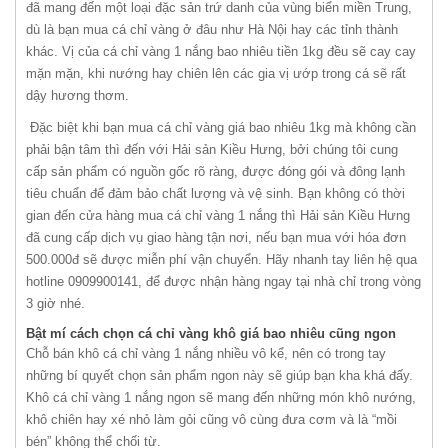
đã mang đến một loại đặc sản trứ danh của vùng biển miền Trung,
dù là bạn mua cá chỉ vàng ở đâu như Hà Nội hay các tỉnh thành
khác. Vị của cá chỉ vàng 1 nắng bao nhiêu tiền 1kg đều sẽ cay cay
mặn mặn, khi nướng hay chiên lên các gia vị ướp trong cá sẽ rất
dậy hương thơm.
Đặc biệt khi bạn mua cá chỉ vàng giá bao nhiêu 1kg mà không cần
phải bận tâm thì đến với Hải sản Kiều Hưng, bởi chúng tôi cung
cấp sản phẩm có nguồn gốc rõ ràng, được đóng gói và đông lạnh
tiêu chuẩn để đảm bảo chất lượng và vệ sinh. Bạn không có thời
gian đến cửa hàng mua cá chỉ vàng 1 nắng thì Hải sản Kiều Hưng
đã cung cấp dịch vụ giao hàng tận nơi, nếu bạn mua với hóa đơn
500.000đ sẽ được miễn phí vận chuyển. Hãy nhanh tay liên hệ qua
hotline 0909900141, để được nhận hàng ngay tại nhà chỉ trong vòng
3 giờ nhé.
Bật mí cách chọn cá chỉ vàng khô giá bao nhiêu cũng ngon
Chỗ bán khô cá chỉ vàng 1 nắng nhiều vô kể, nên có trong tay
những bí quyết chọn sản phẩm ngon này sẽ giúp bạn kha khá đấy.
Khô cá chỉ vàng 1 nắng ngon sẽ mang đến những món khô nướng,
khô chiên hay xé nhỏ làm gỏi cũng vô cùng đưa cơm và là “mồi
bén” không thể chối từ.