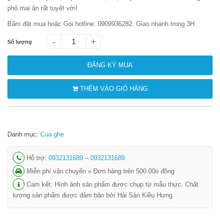
phô mai ăn rất tuyệt vời!
Bấm đặt mua hoặc Gọi hotline: 0909936282. Giao nhanh trong 3H
-
+
Số lượng
ĐĂNG KÝ MUA
THÊM VÀO GIỎ HÀNG
Danh mục:
Cua ghẹ
Hỗ trợ:
0932131689
–
0932131689
Miễn phí vận chuyển » Đơn hàng trên 500.00o đồng
Cam kết: Hình ảnh sản phẩm được chụp từ mẫu thực. Chất
lượng sản phẩm được đảm bảo bởi Hải Sản Kiều Hưng
shbet