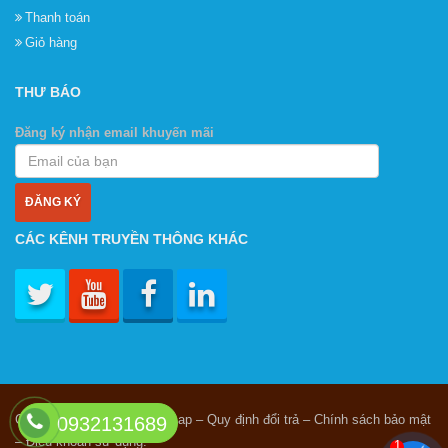
Thanh toán
Giỏ hàng
THƯ BÁO
Đăng ký nhận email khuyến mãi
CÁC KÊNH TRUYỀN THÔNG KHÁC
Giới thiệu – Liên hệ – Sitemap – Quy định đổi trả – Chính sách bảo mật
0932131689
– Điều khoản sử dụng.
1