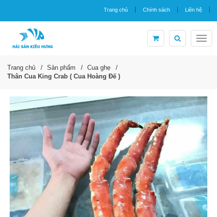
Trang chủ
Chính sách
Liên hệ
Togg
navig
Trang chủ
Sản phẩm
Cua ghẹ
Thân Cua King Crab ( Cua Hoàng Đế )