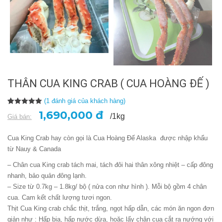
THÂN CUA KING CRAB ( CUA HOÀNG ĐẾ )
(
1
đánh giá của khách hàng)
5.00
1
trên 5
1,690,000 đ
/1kg
Giá bán:
dựa trên
đánh giá
Cua King Crab hay còn gọi là Cua Hoàng Đế Alaska được nhập khẩu
từ Nauy & Canada
– Chân cua King crab tách mai, tách đôi hai thân xông nhiệt – cấp đông
nhanh, bảo quản đông lạnh.
– Size từ 0.7kg – 1.8kg/ bộ ( nửa con như hình ). Mỗi bộ gồm 4 chân
cua. Cam kết chất lượng tươi ngon.
Thịt Cua King crab chắc thịt, trắng, ngọt hấp dẫn, các món ăn ngon đơn
giản như : Hấp bia, hấp nước dừa, hoặc lấy chân cua cắt ra nướng với