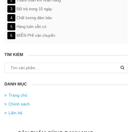
2
Thanh toán khi nhận hàng
3
Đổi trả trong 15 ngày
4
Chất lượng đảm bảo
5
Hàng luôn sẵn có
6
MIỄN PHÍ vận chuyển:
TÌM KIẾM
Tìm
kiếm:
DANH MỤC
Trang chủ
Chính sách
Liên hệ