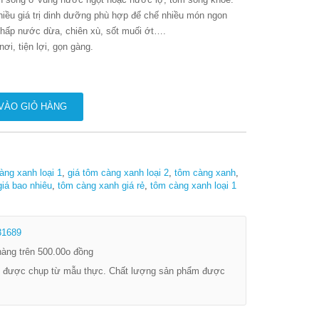
nhiều giá trị dinh dưỡng phù hợp để chế nhiều món ngon
 hấp nước dừa, chiên xù, sốt muối ớt….
i, tiện lợi, gọn gàng.
VÀO GIỎ HÀNG
àng xanh loại 1
,
giá tôm càng xanh loại 2
,
tôm càng xanh
,
iá bao nhiêu
,
tôm càng xanh giá rẻ
,
tôm càng xanh loại 1
31689
àng trên 500.00o đồng
 được chụp từ mẫu thực. Chất lượng sản phẩm được