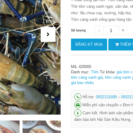
Thịt tôm càng xanh ngọt, săn dai, 
như: lẩu chua cay, nướng, hấp bia,
Tôm càng xanh sống giao hàng tận nơ
-
+
Số lượng
ĐĂNG KÝ MUA
THÊM 
Mã:
420000
Danh mục:
Tôm
Từ khóa:
giá tôm c
tôm càng xanh giá
,
tôm càng xanh g
giá bao nhiêu
Hỗ trợ:
0932131689
–
09321
Miễn phí vận chuyển » Đơn h
Cam kết: Hình ảnh sản phẩm
đảm bảo bởi Hải Sản Kiều Hưng
shbet