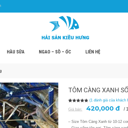
m
HÀU SỮA
NGAO – SÒ – ỐC
LIÊN HỆ
g
TÔM CÀNG XANH S
(
1
đánh giá của khách 
5.00
1
trên 5
420,000 đ
/ 
Giá bán:
dựa trên
đánh giá
– Size Tôm Càng Xanh từ 10-12 co
– Giao sống tận nơi. Tôm càng xan