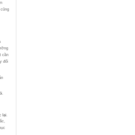
im
 cũng
à
dưỡng
t cần
y đổi
ẫn
i.
 lại.
ắc,
hục