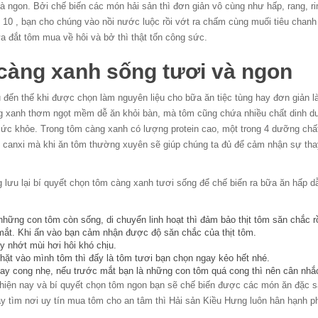
 ngon. Bởi chế biến các món hải sản thì đơn giản vô cùng như hấp, rang, r
 10 , bạn cho chúng vào nồi nước luộc rồi vớt ra chấm cùng muối tiêu chanh
ừa đắt tôm mua về hôi và bở thì thật tốn công sức.
càng xanh sống tươi và ngon
đến thế khi được chọn làm nguyên liệu cho bữa ăn tiệc tùng hay đơn giản l
 xanh thơm ngọt mềm dễ ăn khỏi bàn, mà tôm cũng chứa nhiều chất dinh 
 sức khỏe. Trong tôm càng xanh có lượng protein cao, một trong 4 dưỡng chấ
canxi mà khi ăn tôm thường xuyên sẽ giúp chúng ta đủ để cảm nhận sự tha
g lưu lại bí quyết chọn tôm càng xanh tươi sống để chế biến ra bữa ăn hấp d
những con tôm còn sống, di chuyển linh hoạt thì đảm bảo thịt tôm săn chắc rồ
mắt. Khi ấn vào bạn cảm nhận được độ săn chắc của thịt tôm.
y nhớt mùi hơi hôi khó chịu.
ặt vào mình tôm thì đấy là tôm tươi bạn chọn ngay kẻo hết nhé.
ay cong nhẹ, nếu trước mắt bạn là những con tôm quá cong thì nên cân nhắc
 hiện nay và bí quyết chọn tôm ngon bạn sẽ chế biến được các món ăn đặc s
ay tìm nơi uy tín mua tôm cho an tâm thì Hải sản Kiều Hưng luôn hân hạnh p