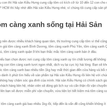
u con thì Hải sản Kiều Hưng cung cấp tôm có kích cỡ từ 10 đến 12 con cho 
P HCM thì hãy nhớ đến Hải sản Kiều Hưng nhé, vì chúng tôi cung cấp sản 
ôm càng xanh sống tại Hải Sản
ng nên được nhiều khách hàng quan tâm, thị trường cung cấp tôm vì thế cũn
 tôm giá tôm càng xanh Bình Dương, tôm càng xanh Phú Yên, tôm càng xanh 
hú, tôm càng xanh quận 9 khi bạn thắc mắc tôm càng xanh bán ở đâu.
nếu bạn chọn được nơi cung cấp tôm càng xanh uy tín chất lượng để không 
g con tôm càng xanh tươi ngon nhất, dịch vụ lại cực kỳ hài lòng. Bạn sẽ k
iệc tôm càng xanh bao nhiêu tiền 1kg hay mất thời gian đến cửa hàng và bối r
dành ít phút tìm hiểu về sản phẩm tại Hải sản Kiều Hưng rồi liên hệ với chún
phòng hay chăm sóc gia đình của mình. Hải sản Kiều Hưng có chính sách gi
 khách hàng liên hệ, nhân viên sẽ đóng gói lịch sự và cẩn thận rồi vận chuyể
ở lên bạn sẽ được miễn phí vận chuyển, vừa tiện lợi tiết kiệm mà tôm càng x
tôm càng xanh giá bao nhiêu 1kg rồi, tiếp đến là vấn đề cũng khiến không ít