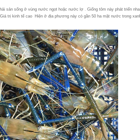
à hải sản sống ở vùng nước ngọt hoặc nước lợ . Giống tôm này phát triển nh
. Giá trị kinh tế cao Hiện ở địa phương này có gần 50 ha mặt nước trong xan