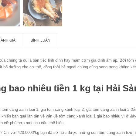
ĐÁNH GIÁ
BÌNH LUẬN
của chúng ta dù là bàn tiệc linh đình hay mâm cơm gia đình ấm áp. Bởi tôm
hất bổ dưỡng cho cơ thể, đồng thời bề ngoài chúng cũng sang trọng không k
 bao nhiêu tiền 1 kg tại Hải Sả
tôm càng xanh loại 1, giá tôm càng xanh loại 2, giá tôm càng xanh loại 3 đế
hiến bạn quá lăn tăn về vấn đề tôm càng xanh loại 1 giá bao nhiêu vì ở đâ
ích cỡ phù hợp mọi nhu cầu chế biến.
ng? Chỉ với 420.000đ/kg bạn đã sở hữu được những con tôm càng xanh tươi 