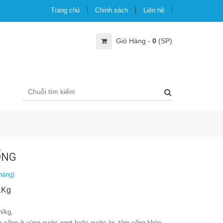
Trang chủ
Chính sách
Liên hệ
Giỏ Hàng -
0
(SP)
ỐNG
hàng)
1Kg
n/kg,
h sống ở vùng nước ngọt hoặc nước lợ, tôm sống khỏe.