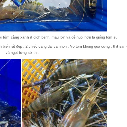
i
tôm càng xanh
ít dịch bệnh, mau lớn và dễ nuôi hơn là giống tôm sú
biển rất đẹp , 2 chiếc càng dài và nhọn . Vỏ tôm không quá cứng , thịt săn
và ngọt từng sớ thịt