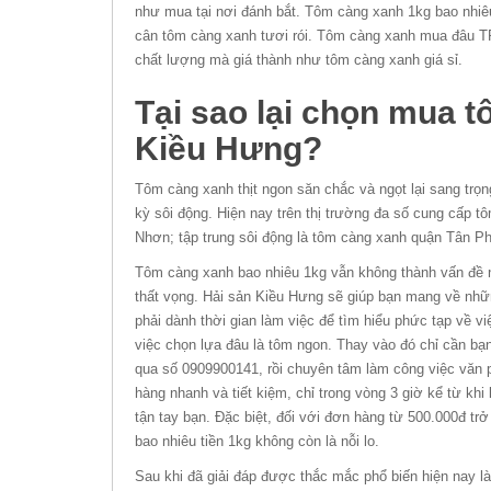
như mua tại nơi đánh bắt. Tôm càng xanh 1kg bao nhiê
cân tôm càng xanh tươi rói. Tôm càng xanh mua đâu T
chất lượng mà giá thành như tôm càng xanh giá sỉ.
Tại sao lại chọn mua t
Kiều Hưng?
Tôm càng xanh thịt ngon săn chắc và ngọt lại sang trọ
kỳ sôi động. Hiện nay trên thị trường đa số cung cấp
Nhơn; tập trung sôi động là tôm càng xanh quận Tân P
Tôm càng xanh bao nhiêu 1kg vẫn không thành vấn đề 
thất vọng. Hải sản Kiều Hưng sẽ giúp bạn mang về nhữn
phải dành thời gian làm việc để tìm hiểu phức tạp về v
việc chọn lựa đâu là tôm ngon. Thay vào đó chỉ cần bạn 
qua số 0909900141, rồi chuyên tâm làm công việc văn 
hàng nhanh và tiết kiệm, chỉ trong vòng 3 giờ kể từ khi
tận tay bạn. Đặc biệt, đối với đơn hàng từ 500.000đ tr
bao nhiêu tiền 1kg không còn là nỗi lo.
Sau khi đã giải đáp được thắc mắc phổ biến hiện nay là 