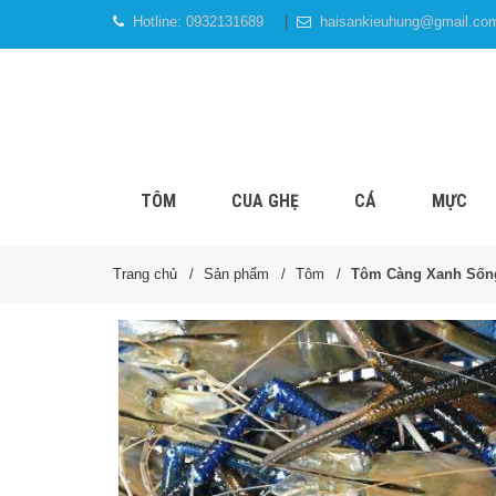
Hotline:
0932131689
haisankieuhung@gmail.co
TÔM
CUA GHẸ
CÁ
MỰC
Trang chủ
Sản phẩm
Tôm
Tôm Càng Xanh Sốn