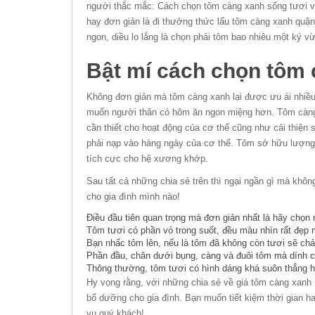
người thắc mắc: Cách chọn tôm càng xanh sống tươi và
hay đơn giản là đi thưởng thức lẩu tôm càng xanh quận
ngon, diều lo lắng là chọn phải tôm bao nhiêu một ký v
Bật mí cách chọn tôm 
Không đơn giản mà tôm càng xanh lại được ưu ái nhiều 
muốn người thân có hôm ăn ngon miệng hơn. Tôm càng
cần thiết cho hoạt động của cơ thể cũng như cải thiện
phải nạp vào hàng ngày của cơ thể. Tôm sở hữu lượng 
tích cực cho hệ xương khớp.
Sau tất cả những chia sẻ trên thì ngại ngần gì mà khôn
cho gia đình mình nào!
Điều đầu tiên quan trọng mà đơn giản nhất là hãy chọn 
Tôm tươi có phần vỏ trong suốt, đều màu nhìn rất đẹp 
Bạn nhấc tôm lên, nếu là tôm đã không còn tươi sẽ chả
Phần đầu, chân dưới bụng, càng và đuôi tôm mà dính ch
Thông thường, tôm tươi có hình dáng khá suôn thẳng h
Hy vọng rằng, với những chia sẻ về giá tôm càng xanh
bổ dưỡng cho gia đình. Bạn muốn tiết kiệm thời gian h
vụ quý khách!