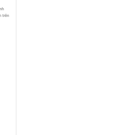
anh
h trên