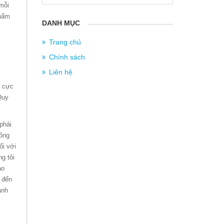
mỗi
phẩm
DANH MỤC
Trang chủ
Chính sách
Liên hệ
g cực
Quy
phải
hông
ối với
g tôi
ao
n đến
anh