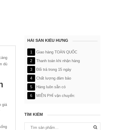
HẢI SẢN KIỀU HƯNG
1
Giao hàng TOÀN QUỐC
 càng
2
Thanh toán khi nhận hàng
ém dù
3
Đổi trả trong 15 ngày
4
Chất lượng đảm bảo
n
5
Hàng luôn sẵn có
6
MIỄN PHÍ vận chuyển:
n giá
y
TÌM KIẾM
Tìm
sống
kiếm: