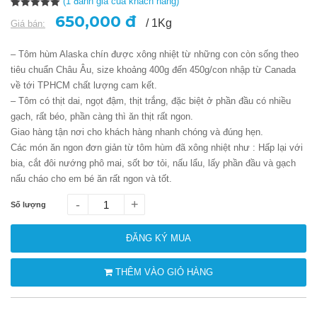
(
1
đánh giá của khách hàng)
5.00
1
trên 5
650,000 đ
/ 1Kg
Giá bán:
dựa trên
đánh giá
– Tôm hùm Alaska chín được xông nhiệt từ những con còn sống theo
tiêu chuẩn Châu Âu, size khoảng 400g đến 450g/con nhập từ Canada
về tới TPHCM chất lượng cam kết.
– Tôm có thịt dai, ngọt đậm, thịt trắng, đặc biệt ở phần đầu có nhiều
gạch, rất béo, phần càng thì ăn thịt rất ngon.
Giao hàng tận nơi cho khách hàng nhanh chóng và đúng hẹn.
Các món ăn ngon đơn giản từ tôm hùm đã xông nhiệt như : Hấp lại với
bia, cắt đôi nướng phô mai, sốt bơ tỏi, nấu lẩu, lấy phần đầu và gạch
nấu cháo cho em bé ăn rất ngon và tốt.
-
+
Số lượng
ĐĂNG KÝ MUA
THÊM VÀO GIỎ HÀNG