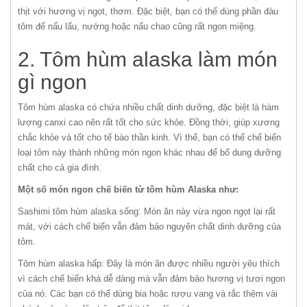
thịt với hương vị ngọt, thơm. Đặc biệt, bạn có thể dùng phần đàu
tôm để nấu lẩu, nướng hoặc nấu chao cũng rất ngon miệng.
2. Tôm hùm alaska làm món
gì ngon
Tôm hùm alaska có chứa nhiều chất dinh dưỡng, đặc biệt là hàm
lượng canxi cao nên rất tốt cho sức khỏe. Đồng thời, giúp xương
chắc khỏe và tốt cho tế bào thần kinh. Vì thế, bạn có thể chế biến
loại tôm này thành những món ngon khác nhau để bổ dung dưỡng
chất cho cả gia đình.
Một số món ngon chế biến từ tôm hùm Alaska như:
Sashimi tôm hùm alaska sống: Món ăn này vừa ngon ngọt lại rất
mát, với cách chế biến vẫn đảm bảo nguyên chất dinh dưỡng của
tôm.
Tôm hùm alaska hấp: Đây là món ăn được nhiều người yêu thích
vì cách chế biến khá dễ dàng mà vẫn đảm bảo hương vị tươi ngon
của nó. Các bạn có thể dùng bia hoặc rượu vang và rắc thêm vài