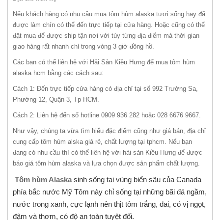
Nếu khách hàng có nhu cầu mua tôm hùm alaska tươi sống hay đã
được làm chín có thể đến trực tiếp tại cửa hàng. Hoặc cũng có thể
đặt mua để được ship tận nơi với tùy từng địa điểm mà thời gian
giao hàng rất nhanh chỉ trong vòng 3 giờ đồng hồ.
Các bạn có thể liên hệ với Hải Sản Kiều Hưng để mua tôm hùm
alaska hcm bằng các cách sau:
Cách 1: Đến trực tiếp cửa hàng có địa chỉ tại số 992 Trường Sa,
Phường 12, Quận 3, Tp HCM.
Cách 2: Liên hệ đến số hotline 0909 936 282 hoặc 028 6676 9667.
Như vậy, chúng ta vừa tìm hiểu đặc điểm cũng như giá bán, địa chỉ
cung cấp tôm hùm alska giá rẻ, chất lượng tại tphcm. Nếu bạn
đang có nhu cầu thì có thể liên hệ với hải sản Kiều Hưng để được
báo giá tôm hùm alaska và lựa chọn được sản phẩm chất lượng.
Tôm hùm Alaska
sinh sống tại vùng biển sâu của Canada
phía bắc nước Mỹ Tôm này chỉ sống tại những bãi đá ngầm,
nước trong xanh, cực lạnh nên thịt tôm trắng, dai, có vị ngọt,
đậm và thơm, có độ an toàn tuyệt đối.