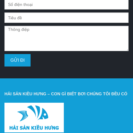
HẢI SẢN KIỀU HƯNG – CON GÌ BIẾT BƠI CHÚNG TÔI ĐỀU CÓ