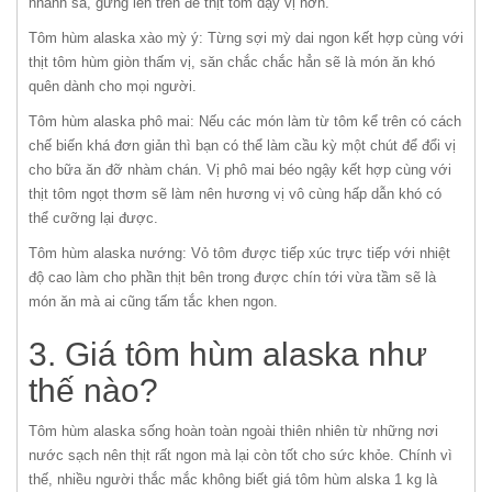
nhánh sả, gừng lên trên để thịt tôm dậy vị hơn.
Tôm hùm alaska xào mỳ ý: Từng sợi mỳ dai ngon kết hợp cùng với
thịt tôm hùm giòn thấm vị, săn chắc chắc hẳn sẽ là món ăn khó
quên dành cho mọi người.
Tôm hùm alaska phô mai: Nếu các món làm từ tôm kể trên có cách
chế biến khá đơn giản thì bạn có thể làm cầu kỳ một chút để đổi vị
cho bữa ăn đỡ nhàm chán. Vị phô mai béo ngậy kết hợp cùng với
thịt tôm ngọt thơm sẽ làm nên hương vị vô cùng hấp dẫn khó có
thể cưỡng lại được.
Tôm hùm alaska nướng: Vỏ tôm được tiếp xúc trực tiếp với nhiệt
độ cao làm cho phần thịt bên trong được chín tới vừa tầm sẽ là
món ăn mà ai cũng tấm tắc khen ngon.
3. Giá tôm hùm alaska như
thế nào?
Tôm hùm alaska sống hoàn toàn ngoài thiên nhiên từ những nơi
nước sạch nên thịt rất ngon mà lại còn tốt cho sức khỏe. Chính vì
thế, nhiều người thắc mắc không biết giá tôm hùm alska 1 kg là