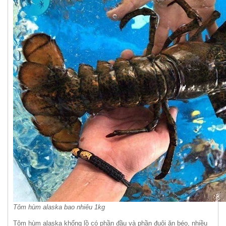
Tôm hùm alaska bao nhiêu 1kg
Tôm hùm alaska khổng lồ có phần đầu và phần đuôi ăn béo, nhiều