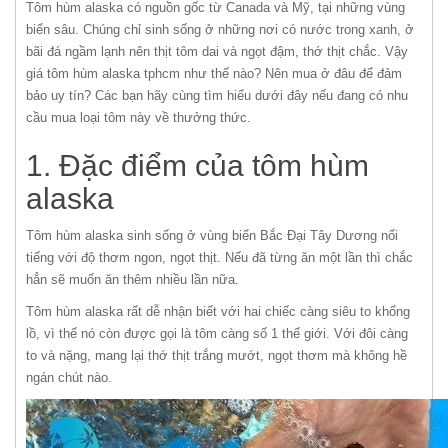
Tôm hùm alaska có nguồn gốc từ Canada và Mỹ, tại những vùng
biển sâu. Chúng chỉ sinh sống ở những nơi có nước trong xanh, ở
bãi đá ngầm lạnh nên thịt tôm dai và ngọt đậm, thớ thịt chắc. Vậy
giá tôm hùm alaska tphcm như thế nào? Nên mua ở đâu để đảm
bảo uy tín? Các bạn hãy cùng tìm hiểu dưới đây nếu đang có nhu
cầu mua loại tôm này về thưởng thức.
1. Đặc điểm của tôm hùm
alaska
Tôm hùm alaska sinh sống ở vùng biển Bắc Đại Tây Dương nổi
tiếng với độ thơm ngon, ngọt thịt. Nếu đã từng ăn một lần thì chắc
hẳn sẽ muốn ăn thêm nhiều lần nữa.
Tôm hùm alaska rất dễ nhận biết với hai chiếc càng siêu to khổng
lồ, vì thế nó còn được gọi là tôm càng số 1 thế giới. Với đôi càng
to và nặng, mang lại thớ thịt trắng mướt, ngọt thơm mà không hề
ngán chút nào.