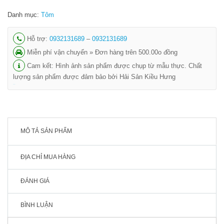
Danh mục:
Tôm
Hỗ trợ:
0932131689
–
0932131689
Miễn phí vận chuyển » Đơn hàng trên 500.00o đồng
Cam kết: Hình ảnh sản phẩm được chụp từ mẫu thực. Chất
lượng sản phẩm được đảm bảo bởi Hải Sản Kiều Hưng
shbet
MÔ TẢ SẢN PHẨM
ĐỊA CHỈ MUA HÀNG
ĐÁNH GIÁ
BÌNH LUẬN