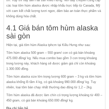
tín. Vậy thì hãy đến Hải sản Kiều Hưng. Nơi đây chuyên cung cấp
các loại tôm hùm alaska được nhập khẩu trực tiếp từ Canada, Mỹ
với cam kết chất lượng tươi ngon, đảm bảo an toàn thực phẩm và
không dùng hóa chất.
4.1 Giá bán tôm hùm alaska
sài gòn
Hiện tại, giá tôm hùm Alaska tphcm tại Kiều Hưng như sau:
Tôm hùm alaska 500 gram – 550 gram/ con có giá bán khoảng
475.000 đồng/ kg. Nếu mua combo bao gồm 3 con trong khoảng
trong lượng này, khách hàng sẽ được giảm giá chỉ còn khoảng
1.300.000 đồng.
Tôm hùm alaska size lớn trọng lượng 600 gram – 3 kg và tôm hùm
alaska khổng lồ tầm 4 kg, có giá khoảng 990.000 đồng/ kg. Tuy
nhiên, loại tôm bán chạy nhất thường dao động từ 1,2 – 2kg.
Tôm hùm alaska đã được làm chín có trọng lượng khoảng từ 400 –
450 gram, có giá bán khoảng 650.000 đồng/ kg.
Địa chỉ liên hệ