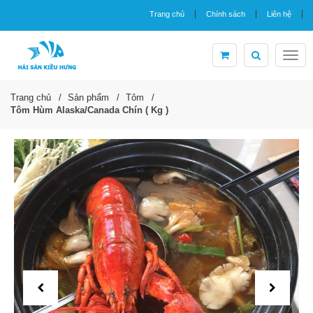
Trang chủ
Chính sách
Liên hệ
Togg
navig
Trang chủ
Sản phẩm
Tôm
Tôm Hùm Alaska/Canada Chín ( Kg )