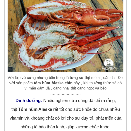
Với lớp vỏ cứng nhưng bên trong là từng sớ thịt mềm , săn dai. Đối
với sản phẩm
tôm hùm Alaska chín
này , khi thưởng thức sẽ có
vị mặn đậm đà , càng nhai thịt càng ngọt và béo
……………………
Dinh dưỡng:
Nhiều nghiên cứu cũng đã chỉ ra rằng,
thịt
Tôm hùm Alaska
rất tốt cho sức khỏe do chứa nhiều
vitamin và khoáng chất có lợi cho sự duy trì, phát triển của
những tế bào thần kinh, giúp xương chắc khỏe.