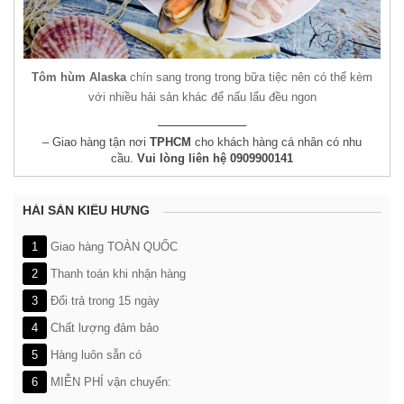
Tôm hùm Alaska
chín sang trong trong bữa tiệc nên có thể kèm
với nhiều hải sản khác để nấu lẩu đều ngon
——————–
– Giao hàng tận nơi
TPHCM
cho khách hàng cá nhân có nhu
cầu.
Vui lòng liên hệ
0909900141
HẢI SẢN KIỀU HƯNG
1
Giao hàng TOÀN QUỐC
2
Thanh toán khi nhận hàng
3
Đổi trả trong 15 ngày
4
Chất lượng đảm bảo
5
Hàng luôn sẵn có
6
MIỄN PHÍ vận chuyển: