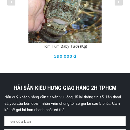
Tôm Hùm Baby Tươi (kg)
590,000 đ
HẢI SẢN KIỀU HƯNG GIAO HÀNG 2H TPHCM
Nếu quý khách hàng cần tư vấn vui lòng để lại thông tin số điện thoại
và yêu cầu bên dưới, nhân viên chúng tôi sẽ gọi lại sau 5 phút. Cam
kết sẽ gọi lại bạn nhanh nhất có thể.