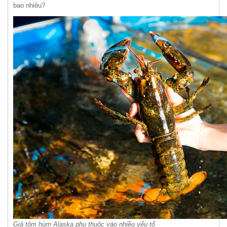
bao nhiêu?
Giá tôm hùm Alaska phụ thuộc vào nhiều yếu tố