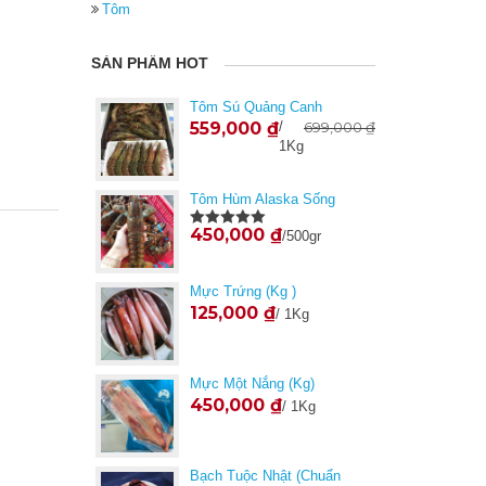
Tôm
SẢN PHẨM HOT
Tôm Sú Quảng Canh
559,000
₫
/
699,000
₫
1Kg
Tôm Hùm Alaska Sống
450,000
₫
/500gr
Được xếp
hạng
5.00
5
sao
Mực Trứng (Kg )
125,000
₫
/ 1Kg
Mực Một Nắng (kg)
450,000
₫
/ 1Kg
Bạch Tuộc Nhật (Chuẩn