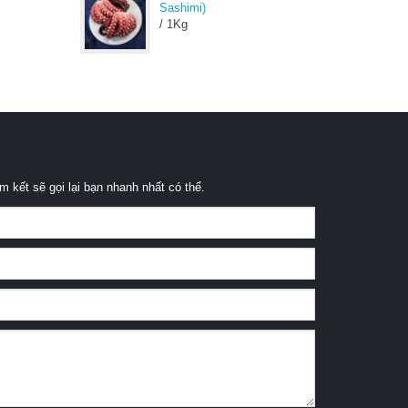
Sashimi)
/ 1Kg
m kết sẽ gọi lại bạn nhanh nhất có thể.