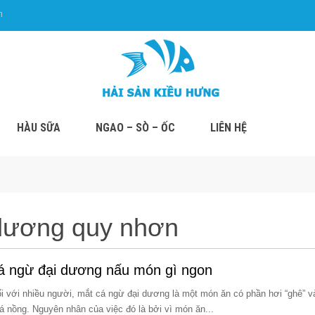
m
HÀU SỮA
NGAO – SÒ – ỐC
LIÊN HỆ
dương quy nhơn
á ngừ đại dương nấu món gì ngon
ối với nhiều người, mắt cá ngừ đại dương là một món ăn có phần hơi “ghê” 
uá nồng. Nguyên nhân của việc đó là bởi vì món ăn...