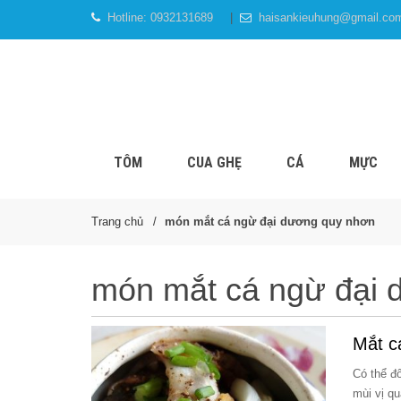
Hotline:
0932131689
haisankieuhung@gmail.co
TÔM
CUA GHẸ
CÁ
MỰC
Trang chủ
món mắt cá ngừ đại dương quy nhơn
món mắt cá ngừ đại 
Mắt c
Có thể đ
mùi vị q