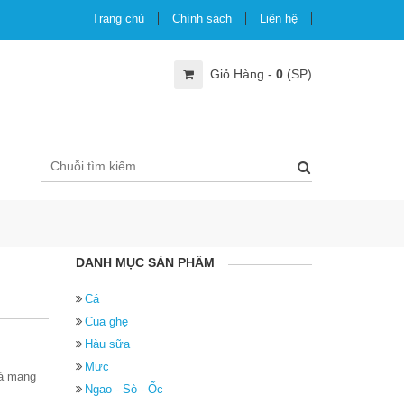
Trang chủ
Chính sách
Liên hệ
Giỏ Hàng -
0
(SP)
DANH MỤC SẢN PHẨM
Cá
Cua ghẹ
Hàu sữa
Mực
và mang
Ngao - Sò - Ốc