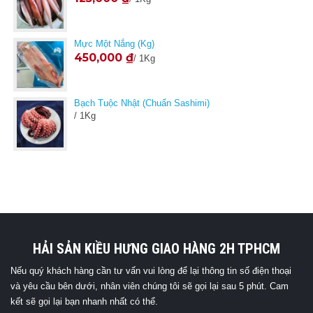
Mực Một Nắng (kg)
450,000
₫
/ 1Kg
Bạch Tuộc Nhật (Chuẩn Sashimi)
/ 1Kg
HẢI SẢN KIỀU HƯNG GIAO HÀNG 2H TPHCM
Nếu quý khách hàng cần tư vấn vui lòng để lại thông tin số điện thoại
và yêu cầu bên dưới, nhân viên chúng tôi sẽ gọi lại sau 5 phút. Cam
kết sẽ gọi lại bạn nhanh nhất có thể.