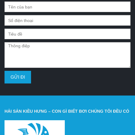
HẢI SẢN KIỀU HƯNG – CON GÌ BIẾT BƠI CHÚNG TÔI ĐỀU CÓ