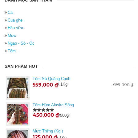
DANH MỤC SẢN PHẨM
Cá
Cua ghẹ
Hàu sữa
Mực
Ngao - Sò - Ốc
Tôm
SẢN PHẨM HOT
Tôm Sú Quảng Canh
559,000
₫
/ 1Kg
699,000
₫
Tôm Hùm Alaska Sống
450,000
₫
/500gr
Được xếp
hạng
5.00
5
sao
Mực Trứng (Kg )
125,000
₫
/ 1Kg