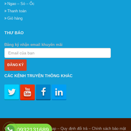
Ngao – Sò – Ốc
Thanh toán
Giỏ hàng
THƯ BÁO
Đăng ký nhận email khuyến mãi
CÁC KÊNH TRUYỀN THÔNG KHÁC
Giới thiệu – Liên hệ – Sitemap – Quy định đổi trả – Chính sách bảo mật
0932131689