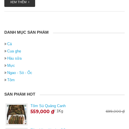
XEM THÊM
DANH MỤC SẢN PHẨM
Cá
Cua ghẹ
Hàu sữa
Mực
Ngao - Sò - Ốc
Tôm
SẢN PHẨM HOT
Tôm Sú Quảng Canh
559,000
₫
/ 1Kg
699,000
₫