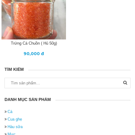
Trứng Cá Chuồn ( Hủ 50g)
90,000 đ
TÌM KIẾM
Tìm
kiếm:
DANH MỤC SẢN PHẨM
Cá
Cua ghẹ
Hàu sữa
Mực