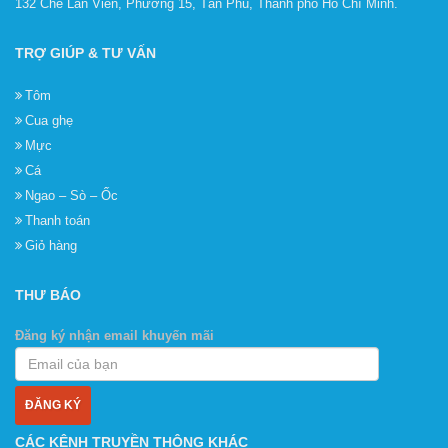
132 Chế Lan Viên, Phường 15, Tân Phú, Thành phố Hồ Chí Minh.
TRỢ GIÚP & TƯ VẤN
Tôm
Cua ghẹ
Mực
Cá
Ngao – Sò – Ốc
Thanh toán
Giỏ hàng
THƯ BÁO
Đăng ký nhận email khuyến mãi
CÁC KÊNH TRUYỀN THÔNG KHÁC