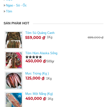
Ngao - Sò - Ốc
Tôm
SẢN PHẨM HOT
Tôm Sú Quảng Canh
559,000
₫
/ 1Kg
699,000
₫
Tôm Hùm Alaska Sống
450,000
₫
/500gr
Được xếp
hạng
5.00
5
sao
Mực Trứng (Kg )
125,000
₫
/ 1Kg
Mực Một Nắng (kg)
450,000
₫
/ 1Kg