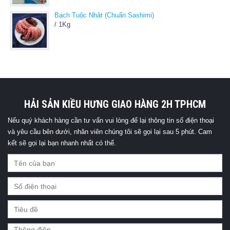
Bạch Tuộc Nhật (Chuẩn Sashimi)
/ 1Kg
HẢI SẢN KIỀU HƯNG GIAO HÀNG 2H TPHCM
Nếu quý khách hàng cần tư vấn vui lòng để lại thông tin số điện thoại
và yêu cầu bên dưới, nhân viên chúng tôi sẽ gọi lại sau 5 phút. Cam
kết sẽ gọi lại bạn nhanh nhất có thể.