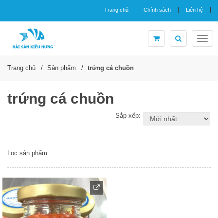
Trang chủ
Chính sách
Liên hệ
Togg
navig
Trang chủ
Sản phẩm
trứng cá chuồn
trứng cá chuồn
Sắp xếp:
Lọc sản phẩm: