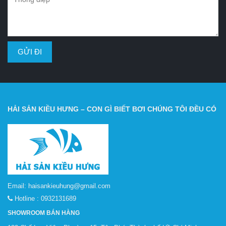
HẢI SẢN KIỀU HƯNG – CON GÌ BIẾT BƠI CHÚNG TÔI ĐỀU CÓ
Email:
haisankieuhung@gmail.com
Hotline :
0932131689
SHOWROOM BÁN HÀNG