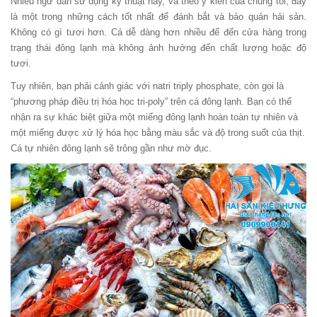
Nhiều ngư dân sử dụng kỹ thuật này, và theo ý kiến ​​của chúng tôi, đây
là một trong những cách tốt nhất để đánh bắt và bảo quản hải sản.
Không có gì tươi hơn. Cá dễ dàng hơn nhiều để đến cửa hàng trong
trạng thái đông lạnh mà không ảnh hưởng đến chất lượng hoặc độ
tươi.
Tuy nhiên, bạn phải cảnh giác với natri triply phosphate, còn gọi là
“phương pháp điều trị hóa học tri-poly” trên cá đông lạnh. Bạn có thể
nhận ra sự khác biệt giữa một miếng đông lạnh hoàn toàn tự nhiên và
một miếng được xử lý hóa học bằng màu sắc và độ trong suốt của thịt.
Cá tự nhiên đông lạnh sẽ trông gần như mờ đục.