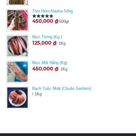
Tôm Hùm Alaska Sống
450,000
₫
/500gr
Được xếp
hạng
5.00
5
sao
Mực Trứng (Kg )
125,000
₫
/ 1Kg
Mực Một Nắng (kg)
450,000
₫
/ 1Kg
Bạch Tuộc Nhật (Chuẩn Sashimi)
/ 1Kg