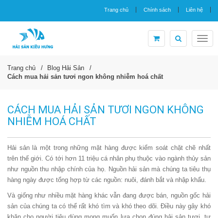
Trang chủ
Chính sách
Liên hệ
Togg
navig
Trang chủ
Blog Hải Sản
Cách mua hải sản tươi ngon không nhiễm hoá chất
CÁCH MUA HẢI SẢN TƯƠI NGON KHÔNG
NHIỄM HOÁ CHẤT
Hải sản là một trong những mặt hàng được kiểm soát chặt chẽ nhất
trên thế giới. Có tới hơn 11 triệu cá nhân phụ thuộc vào ngành thủy sản
như nguồn thu nhập chính của họ. Nguồn hải sản mà chúng ta tiêu thụ
hàng ngày được tổng hợp từ các nguồn: nuôi, đánh bắt và nhập khẩu.
Và giống như nhiều mặt hàng khác vẫn đang được bán, nguồn gốc hải
sản của chúng ta có thể rất khó tìm và khó theo dõi. Điều này gây khó
khăn cho người tiêu dùng mong muốn lựa chọn đúng hải sản tươi, tự