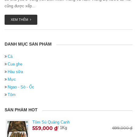
cũng được xếp...
XEM THÊM
DANH MỤC SẢN PHẨM
Cá
Cua ghẹ
Hàu sữa
Mực
Ngao - Sò - Ốc
Tôm
SẢN PHẨM HOT
Tôm Sú Quảng Canh
559,000
₫
/ 1Kg
699,000
₫