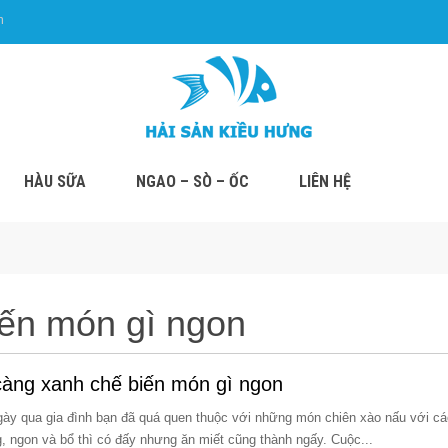
m
HÀU SỮA
NGAO – SÒ – ỐC
LIÊN HỆ
iến món gì ngon
àng xanh chế biến món gì ngon
ày qua gia đình bạn đã quá quen thuộc với những món chiên xào nấu với các 
g, ngon và bổ thì có đấy nhưng ăn miết cũng thành ngấy. Cuộc...