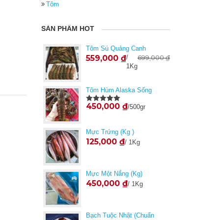
Tôm
SẢN PHẨM HOT
Tôm Sú Quảng Canh
559,000
₫
/
699,000
₫
1Kg
Tôm Hùm Alaska Sống
450,000
₫
/500gr
Được xếp
hạng
5.00
5
sao
Mực Trứng (Kg )
125,000
₫
/ 1Kg
Mực Một Nắng (kg)
450,000
₫
/ 1Kg
Bạch Tuộc Nhật (Chuẩn