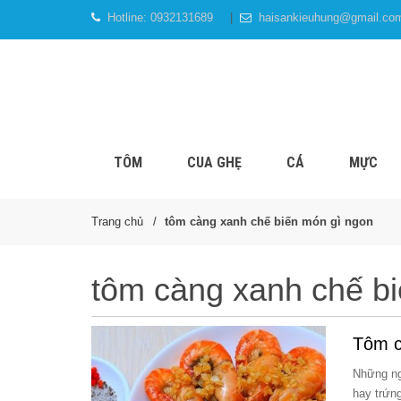
Hotline:
0932131689
haisankieuhung@gmail.co
TÔM
CUA GHẸ
CÁ
MỰC
Trang chủ
tôm càng xanh chế biến món gì ngon
tôm càng xanh chế b
Tôm c
Những ng
hay trứn