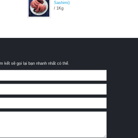
Sashimi)
/ 1Kg
m kết sẽ gọi lại bạn nhanh nhất có thể.