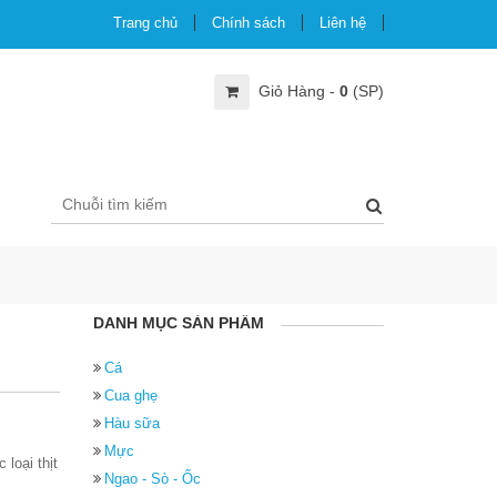
Trang chủ
Chính sách
Liên hệ
Giỏ Hàng -
0
(SP)
DANH MỤC SẢN PHẨM
Cá
Cua ghẹ
Hàu sữa
Mực
loại thịt
Ngao - Sò - Ốc