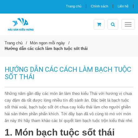
Trang chủ
Chính sách
Liên hệ
Togg
navig
Trang chủ
Món ngon mỗi ngày
Hướng dẫn các cách làm bạch tuộc sốt thái
HƯỚNG DẪN CÁC CÁCH LÀM BẠCH TUỘC
SỐT THÁI
Những
năm gần đây các món ăn làm theo kiểu Thái với hương vị chua
cay đậm đà rất được lòng nhiều tín đồ sành ăn. Đặc biệt là bạch tuộc
sốt thái xoài, bạch tuộc sốt ớt chua cay kiểu thái làm cho người ghiền
hải sản thêm phần phấn khích. Tới đây bạn đã vô cùng tò mò với món
ăn này thì hãy tham khảo các bí quyết làm bạch tuộc trộn kiểu thái nhé.
1. Món bạch tuộc sốt thái