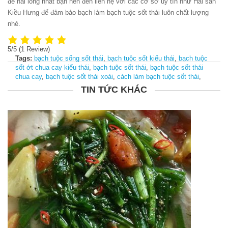
để hài lòng nhất bạn nên đến liên hệ với các cơ sở uy tín như Hải sản
Kiều Hưng để đảm bảo bạch làm bạch tuộc sốt thái luôn chất lượng
nhé.
5/5
(1 Review)
Tags:
bạch tuộc sống sốt thái
,
bạch tuộc sốt kiểu thái
,
bạch tuộc
sốt ớt chua cay kiểu thái
,
bạch tuộc sốt thái
,
bạch tuộc sốt thái
chua cay
,
bạch tuộc sốt thái xoài
,
cách làm bạch tuộc sốt thái
,
TIN TỨC KHÁC