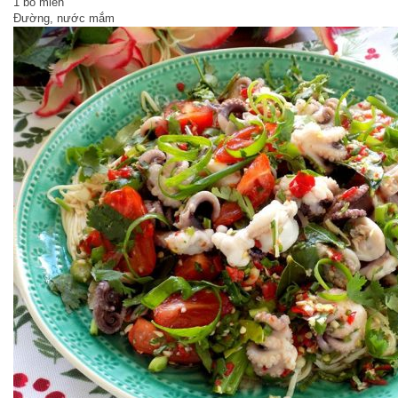
1 bó miến
Đường, nước mắm