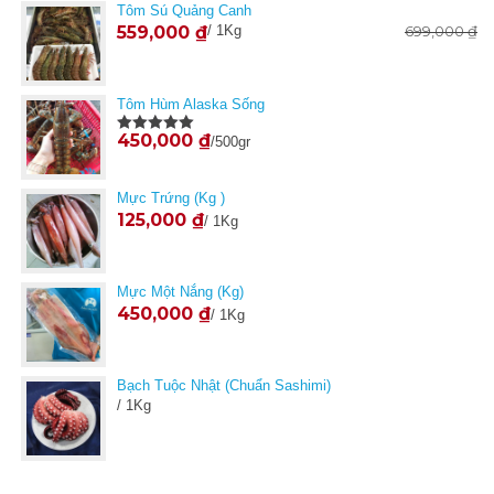
Tôm Sú Quảng Canh
559,000
₫
/ 1Kg
699,000
₫
Tôm Hùm Alaska Sống
450,000
₫
/500gr
Được xếp
hạng
5.00
5
sao
Mực Trứng (Kg )
125,000
₫
/ 1Kg
Mực Một Nắng (kg)
450,000
₫
/ 1Kg
Bạch Tuộc Nhật (Chuẩn Sashimi)
/ 1Kg