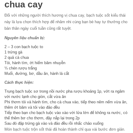
chua cay
Đối với những người thích hương vị chua cay, bạch tuộc sốt kiểu thái
này là lựa chọn thích hợp để nhâm nhi cùng bạn bè hay tự thưởng cho
bản thân ngày cuối tuần cũng rất tuyệt.
Nguyên liệu chuẩn bị:
2 – 3 con bạch tuộc to
1 trứng gà
2 quả cà chua
Tỏi, hành tím, ớt hiểm băm nhuyễn
⅓ chén rượu trắng
Muối, đường, bơ, dầu ăn, hành lá cắt
Cách thực hiện:
Trụng bạch tuộc sơ trong nồi nước pha rượu khoảng 1p, vớt ra ngâm
với nước lạnh cho giòn, cắt vừa ăn
Phi thơm tỏi và hành tìm, cho cà chua vào, tiếp theo nêm nếm vừa ăn,
thêm ớt băm và tỏi vào đảo đều
Tiếp theo bạn cho bạch tuộc vào xào với lửa lớn để không ra nước, có
thể thêm bơ cho thơm, đậy nắp lại trong 2p
Sau đó đập trứng gà vào và đảo đều rồi nhấc chảo xuống
Món bạch tuộc trộn sốt thái đã hoàn thành chỉ qua vài bước đơn giản.