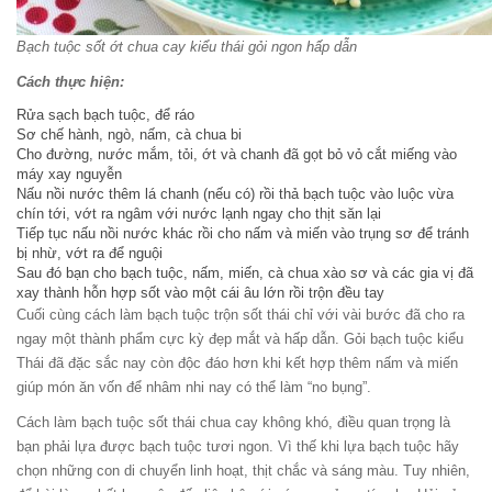
Bạch tuộc sốt ớt chua cay kiểu thái gỏi ngon hấp dẫn
Cách thực hiện:
Rửa sạch bạch tuộc, để ráo
Sơ chế hành, ngò, nấm, cà chua bi
Cho đường, nước mắm, tỏi, ớt và chanh đã gọt bỏ vỏ cắt miếng vào
máy xay nguyễn
Nấu nồi nước thêm lá chanh (nếu có) rồi thả bạch tuộc vào luộc vừa
chín tới, vớt ra ngâm với nước lạnh ngay cho thịt săn lại
Tiếp tục nấu nồi nước khác rồi cho nấm và miến vào trụng sơ để tránh
bị nhừ, vớt ra để nguội
Sau đó bạn cho bạch tuộc, nấm, miến, cà chua xào sơ và các gia vị đã
xay thành hỗn hợp sốt vào một cái âu lớn rồi trộn đều tay
Cuối cùng cách làm bạch tuộc trộn sốt thái chỉ với vài bước đã cho ra
ngay một thành phẩm cực kỳ đẹp mắt và hấp dẫn. Gỏi bạch tuộc kiểu
Thái đã đặc sắc nay còn độc đáo hơn khi kết hợp thêm nấm và miến
giúp món ăn vốn để nhâm nhi nay có thể làm “no bụng”.
Cách làm bạch tuộc sốt thái chua cay không khó, điều quan trọng là
bạn phải lựa được bạch tuộc tươi ngon. Vì thế khi lựa bạch tuộc hãy
chọn những con di chuyển linh hoạt, thịt chắc và sáng màu. Tuy nhiên,