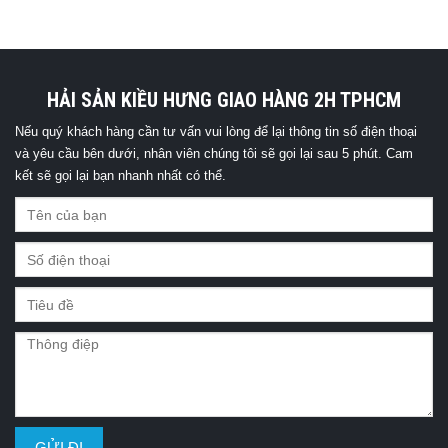
HẢI SẢN KIỀU HƯNG GIAO HÀNG 2H TPHCM
Nếu quý khách hàng cần tư vấn vui lòng để lại thông tin số điện thoại
và yêu cầu bên dưới, nhân viên chúng tôi sẽ gọi lại sau 5 phút. Cam
kết sẽ gọi lại bạn nhanh nhất có thể.