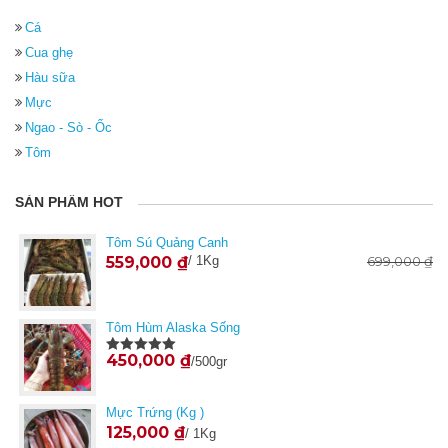
Cá
Cua ghẹ
Hàu sữa
Mực
Ngao - Sò - Ốc
Tôm
SẢN PHẨM HOT
Tôm Sú Quảng Canh
559,000
₫
/ 1Kg
699,000
₫
Tôm Hùm Alaska Sống
450,000
₫
/500gr
Được xếp
hạng
5.00
5
sao
Mực Trứng (Kg )
125,000
₫
/ 1Kg