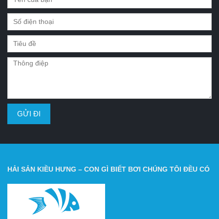
HẢI SẢN KIỀU HƯNG – CON GÌ BIẾT BƠI CHÚNG TÔI ĐỀU CÓ