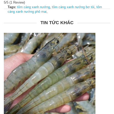
5/5
(1 Review)
Tags:
tôm càng xanh nướng
,
tôm càng xanh nướng bơ tỏi
,
tôm
càng xanh nướng phô mai
,
TIN TỨC KHÁC