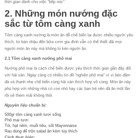
thời gian dành cho việc “bếp núc”.
2. Những món nướng đặc
sắc từ tôm càng xanh
Tôm càng xanh nướng là món ăn dễ chế biến lại được nhiều người yêu
thích, từ bàn nhậu đến bữa cơm gia đình vẫn có thể thiết đãi mọi
người món ăn này mà không lo kén người ăn.
2.1 Tôm càng xanh nướng phô mai
Nướng phô mai là cách chế biến được yêu thích thời gian gần đây đối
với hải sản. Ngày càng có nhiều tín đồ “nghiện phô mai” vì vị béo đậm
đà và thanh nhẹ chế biến cùng hải sản thích hợp vô cùng. Món ăn này
phù hợp với những nhà có con nhỏ hay các bạn trẻ nên đã ăn một lần
rồi sẽ thèm mãi không thôi.
Nguyên liệu chuẩn bị:
500gr tôm càng xanh tươi sống
Phô mai tươi
Tỏi, hạt nêm, muối tiêu, sốt Mayonnaise
Rau dùng để trộn salad ăn kèm tùy thích
Cách thực hiện: