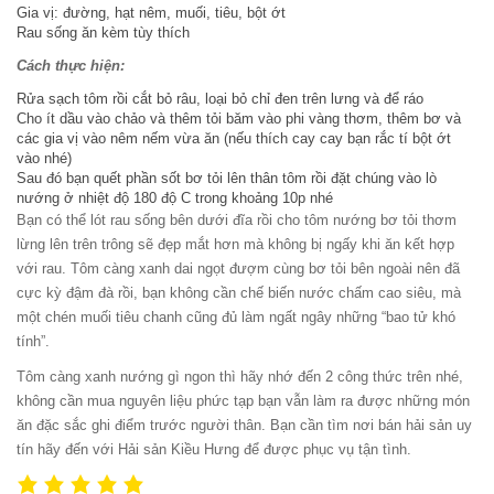
Gia vị: đường, hạt nêm, muối, tiêu, bột ớt
Rau sống ăn kèm tùy thích
Cách thực hiện:
Rửa sạch tôm rồi cắt bỏ râu, loại bỏ chỉ đen trên lưng và để ráo
Cho ít dầu vào chảo và thêm tỏi băm vào phi vàng thơm, thêm bơ và
các gia vị vào nêm nếm vừa ăn (nếu thích cay cay bạn rắc tí bột ớt
vào nhé)
Sau đó bạn quết phần sốt bơ tỏi lên thân tôm rồi đặt chúng vào lò
nướng ở nhiệt độ 180 độ C trong khoảng 10p nhé
Bạn có thể lót rau sống bên dưới đĩa rồi cho tôm nướng bơ tỏi thơm
lừng lên trên trông sẽ đẹp mắt hơn mà không bị ngấy khi ăn kết hợp
với rau. Tôm càng xanh dai ngọt đượm cùng bơ tỏi bên ngoài nên đã
cực kỳ đậm đà rồi, bạn không cần chế biến nước chấm cao siêu, mà
một chén muối tiêu chanh cũng đủ làm ngất ngây những “bao tử khó
tính”.
Tôm càng xanh nướng gì ngon thì hãy nhớ đến 2 công thức trên nhé,
không cần mua nguyên liệu phức tạp bạn vẫn làm ra được những món
ăn đặc sắc ghi điểm trước người thân. Bạn cần tìm nơi bán hải sản uy
tín hãy đến với Hải sản Kiều Hưng để được phục vụ tận tình.