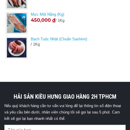
Mực Một Nắng (kg)
450,000
₫
/ 1Kg
Bạch Tuộc Nhật (Chuẩn Sashimi)
/ 1Kg
HẢI SẢN KIỀU HƯNG GIAO HÀNG 2H TPHCM
Nếu quý khách hàng cần tư vấn vui lòng để lại thông tin số điện thoại
và yêu cầu bên dưới, nhân viên chúng tôi sẽ gọi lại sau 5 phút. Cam
kết sẽ gọi lại bạn nhanh nhất có thể.