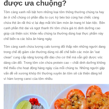
được ưa chuộng?
Tôm càng xanh nổi bật hơn những loại tôm thông thường chúng ta hay
ăn ở chỗ chúng có phần đầu to cực kỳ béo bùi cùng hai chiếc càng
chứa thịt ăn rất thú vị lại đẹp mắt khi làm món ăn trang trí bàn tiệc. Bên
cạnh phần thịt dai và ngọt thanh thì tôm chứa giá trị dinh dưỡng cao
giúp cải thiện sức khỏe nếu chúng ta thường dùng loại thực phẩm này
chế biến ra các bữa ăn hàng ngày.
Tôm càng xanh chứa lượng calo tương đối thấp nên những người đang
trong chế độ giảm cân thường dùng nó để chế biến các món ăn “eat
clean” cung cấp năng lượng dồi dào cho cơ thể mà vẫn giữ được vóc
dáng cân đối. Trong tôm còn chứa protein cao – chất dinh dưỡng không
thể thiếu cho hoạt động hàng ngày của mỗi chúng ta. Những người gặp
vấn đề về xương khớp thì thường xuyên ăn tôm sẽ cải thiện đáng kể
vì hàm lượng canxi của tôm nhiều.