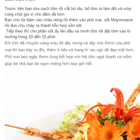
Trước tiên bạn rửa sạch tôm rồi cắt bỏ râu, bổ tôm ra làm đôi và ướp
cùng chút gia vị cho đậm đà hơn
Bạn cho tỏi băm vào chảo nóng rồi thêm vào phô mai, sốt Mayonnaise
rồi đun cho chảy ra thành hỗn hợp sền sệt
Tiếp theo thì cho phần sốt ấy lên đầu và mình tôm rồi đặt tôm vào lò
nướng trong 10 đến 15 phút
Khi tôm đã chuyển sang màu đỏ đặc trưng và dậy mùi thơm của phô
mai thì bạn bày ra đĩa, thêm ít tiêu và trang trí rau ngò để đẹp mắt hơn.
Phô mai béo ngậy thơm lừng kết hợp với thịt tôm ngọt thanh và mềm
giúp bé nhà bạn ăn ngon miệng hơn bao giờ hết.