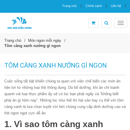
Trang chủ
Chính sách
Liên hệ
Togg
navig
Trang chủ
Món ngon mỗi ngày
Tôm càng xanh nướng gì ngon
TÔM CÀNG XANH NƯỚNG GÌ NGON
Cuộc sống tất bật khiến chúng ta quen với việc chế biến các món ăn
tiện lợi từ những loại thịt thông dụng. Dù bổ dưỡng, khi ăn chỉ loanh
quanh vài loại thực phẩm ấy sẽ có lúc bạn phát ngấy và “không biết
phải ăn gì hôm nay”. Những lúc như thế thì hải sản hay cụ thể với tôm
càng xanh là lựa chọn tuyệt vời bởi chúng cung cấp dinh dưỡng cao và
thịt ngon ngọt cực dễ ăn.
1. Vì sao tôm càng xanh