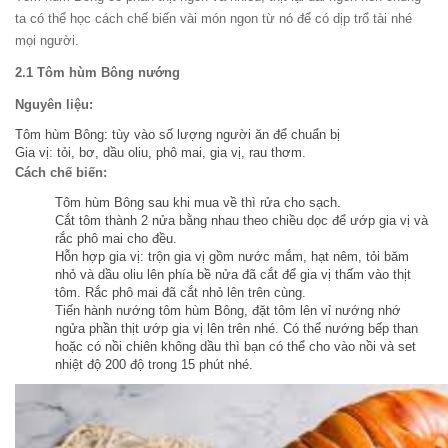
ta có thể học cách chế biến vài món ngon từ nó để có dịp trổ tài nhé
mọi người.
2.1 Tôm hùm Bông nướng
Nguyên liệu:
Tôm hùm Bông: tùy vào số lượng người ăn để chuẩn bị
Gia vị: tỏi, bơ, dầu oliu, phô mai, gia vị, rau thơm.
Cách chế biến:
Tôm hùm Bông sau khi mua về thì rửa cho sạch.
Cắt tôm thành 2 nửa bằng nhau theo chiều dọc để ướp gia vị và
rắc phô mai cho đều.
Hỗn hợp gia vị: trộn gia vị gồm nước mắm, hạt nêm, tỏi băm
nhỏ và dầu oliu lên phía bề nửa đã cắt để gia vị thấm vào thịt
tôm. Rắc phô mai đã cắt nhỏ lên trên cùng.
Tiến hành nướng tôm hùm Bông, đặt tôm lên vỉ nướng nhớ
ngửa phần thịt ướp gia vị lên trên nhé. Có thể nướng bếp than
hoặc có nồi chiên không dầu thì bạn có thể cho vào nồi và set
nhiệt độ 200 độ trong 15 phút nhé.