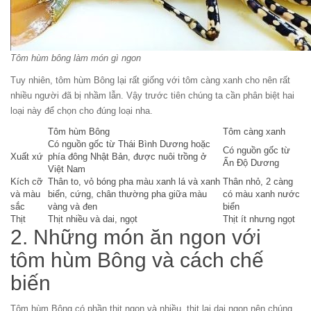
Tôm hùm bông làm món gì ngon
Tuy nhiên, tôm hùm Bông lại rất giống với tôm càng xanh cho nên rất
nhiều người đã bị nhầm lẫn. Vậy trước tiên chúng ta cần phân biệt hai
loại này để chọn cho đúng loại nha.
Tôm hùm Bông
Tôm càng xanh
Có nguồn gốc từ Thái Bình Dương hoặc
Có nguồn gốc từ
Xuất xứ
phía đông Nhật Bản, được nuôi trồng ở
Ấn Độ Dương
Việt Nam
Kích cỡ
Thân to, vỏ bóng pha màu xanh lá và xanh
Thân nhỏ, 2 càng
và màu
biển, cứng, chân thường pha giữa màu
có màu xanh nước
sắc
vàng và đen
biển
Thịt
Thịt nhiều và dai, ngọt
Thịt ít nhưng ngọt
2. Những món ăn ngon với
tôm hùm Bông và cách chế
biến
Tôm hùm Bông có phần thịt ngon và nhiều, thịt lại dai ngon nên chúng