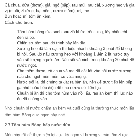
Cà chua, dứa (thơm), giá, ngô (bắp), rau mùi, rau cải, xương heo và gia
vị (muối, đường, hạt nêm, nước mắm), ớt, me.
Bún hoặc mì tôm ăn kèm.
Cách chế biến:
Tôm hùm bông rửa sạch sau đó khứa trên lưng, lấy phần chỉ
đen ra bỏ.
Chiên sơ tôm sau đó trình bày lên đĩa.
Xương heo đã làm sạch thì luộc nhanh khoảng 3 phút để không
bị hôi. Sau đó nấu xương heo với khoảng 1 đến 2 lít nước tùy
vào số lượng người ăn. Nấu sôi và ninh trong khoảng 20 phút để
nước ngọt.
Cho thêm thơm, cà chua và me đã cắt lát vào nồi nước xương
nấu cho ngọt, nêm nếm co vừa miệng.
Nước sôi lại thì chúng ta đặt ra bàn ăn, nên để trực tiếp lên bếp
ga nhỏ hoặc bếp điện để cho nước sôi liên tục.
Chuẩn bị ăn thì cho tôm hùm vào nồi lẩu, rau ăn kèm thì lúc nào
ăn đã nhúng vào.
Nhớ chuẩn bị nước chấm ăn kèm và cuối cùng là thưởng thức món lẩu
tôm hùm Bông cực ngon này nhé.
2.3 Tôm hùm Bông hấp nước dừa
Món này rất dễ thực hiện lại cực kỳ ngon vì hương vị của tôm được