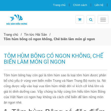
Trang chủ
Chính sách
Liên hệ
Togg
navig
Trang chủ
Tin tức Hải Sản
Tôm hùm bông có ngon không, Chế biến làm món gì ngon
TÔM HÙM BÔNG CÓ NGON KHÔNG, CHẾ
BIẾN LÀM MÓN GÌ NGON
Tôm hùm bông hay còn gọi là tôm hùm sao là loại tôm hùm được phân
bố chủ yếu ở vùng ven biển miền Trung và Nam Trung Bộ nước ta. Nó
cũng được xếp vào loại vua tôm hùm nhiệt đới vì kích cỡ khá lớn và
giá trị dinh dưỡng cao. Vậy chúng ta hãy cùng tìm hiểu tôm hùm Bông
của Việt Nam có ngon hay không và cách chế biến để làm nững món
ăn ngon nhé.