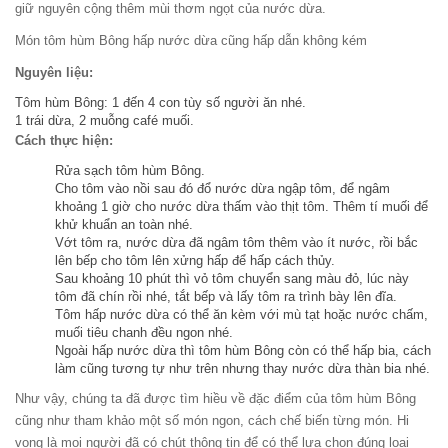
giữ nguyên cộng thêm mùi thơm ngọt của nước dừa.
Món tôm hùm Bông hấp nước dừa cũng hấp dẫn không kém
Nguyên liệu:
Tôm hùm Bông: 1 đến 4 con tùy số người ăn nhé.
1 trái dừa, 2 muỗng café muối.
Cách thực hiện:
Rửa sạch tôm hùm Bông.
Cho tôm vào nồi sau đó đổ nước dừa ngập tôm, để ngâm
khoảng 1 giờ cho nước dừa thấm vào thịt tôm. Thêm tí muối để
khử khuẩn an toàn nhé.
Vớt tôm ra, nước dừa đã ngâm tôm thêm vào ít nước, rồi bắc
lên bếp cho tôm lên xửng hấp để hấp cách thủy.
Sau khoảng 10 phút thì vỏ tôm chuyển sang màu đỏ, lúc này
tôm đã chín rồi nhé, tắt bếp và lấy tôm ra trình bày lên đĩa.
Tôm hấp nước dừa có thể ăn kèm với mù tạt hoặc nước chấm,
muối tiêu chanh đều ngon nhé.
Ngoài hấp nước dừa thì tôm hùm Bông còn có thể hấp bia, cách
làm cũng tương tự như trên nhưng thay nước dừa thàn bia nhé.
Như vậy, chúng ta đã được tìm hiều về đặc điểm của tôm hùm Bông
cũng như tham khảo một số món ngon, cách chế biến từng món. Hi
vọng là mọi người đã có chút thông tin để có thể lựa chọn đúng loại