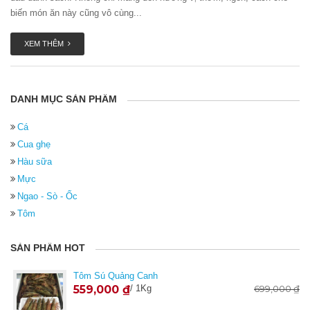
biến món ăn này cũng vô cùng...
XEM THÊM
DANH MỤC SẢN PHẨM
Cá
Cua ghẹ
Hàu sữa
Mực
Ngao - Sò - Ốc
Tôm
SẢN PHẨM HOT
Tôm Sú Quảng Canh
559,000
₫
/ 1Kg
699,000
₫