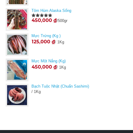
Tôm Hùm Alaska Sống
450,000
₫
/500gr
Được xếp
hạng
5.00
5
sao
Mực Trứng (Kg )
125,000
₫
/ 1Kg
Mực Một Nắng (kg)
450,000
₫
/ 1Kg
Bạch Tuộc Nhật (Chuẩn Sashimi)
/ 1Kg