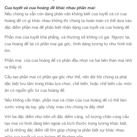
Cua tuyết và cua hoàng đế khác nhau phần mai:
Nếu chúng ta vẫn còn đang phân vân không biết cua tuyết và có cua
hoàng đế có gì khác nhau không thì chúng ta hoàn toàn có thể dựa vào
đặc điểm phần mai để phân biệt nhận dạng cua tuyết và cua hoàng đế.
Phần mai của tuyết khá phẳng, và thường sẽ không có gai. Ngược lại,
cua hoàng đế lại có phần mai gai góc, hình dáng tương tự như hình trái
tim.
Phần mai của cua hoàng đế có phân đầu nhọn và hai bên than mai nhô
ra thấy rõ.
Cấu tạo phần mai có phần gai góc như thế, nên đòi hỏi chúng ta phải
đặc biệt lưu tâm trong khâu lựa chọn, chế biến, hoặc chế biến các món
ăn có nguồn gốc từ cua hoàng đế.
Nếu không cẩn thận, phần mai và chân của cua hoàng đế có thể làm
xước vùng da tay, gây chảy máu cho chúng ta đấy nhé!
Với ba đặc điểm như trên về đặc điểm càng, số lượng chân cùng cấu
tạo mai có hình dáng bên ngoài và kích thước trọng lượng khác biệt,
sẽ là những đặc điểm rất lớn giúp chúng ta phân biệt sự khác nhau
giữa cua tuyết và cua hoàng đế thường gặp.