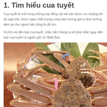
1. Tìm hiểu cua tuyết
Cua tuyết là một trong những loại đồng vật hải sản được ưa chuộng bở
độ ngọt thịt, thơm ngon chất lượng cùng hàm lượng giá trị dinh dưỡng
đem lại cho người tiêu dùng là rất lớn.
Và khi nói đến loài cua tuyết, chắc hẳn chúng ta sẽ phải nhắc ngay đến
loại cua tuyết có nguồn gốc từ Nhật Bản.