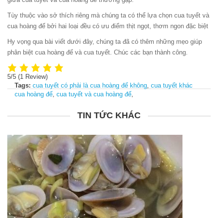
Tùy thuộc vào sở thích riêng mà chúng ta có thể lựa chọn cua tuyết và
cua hoàng đế bởi hai loại đều có ưu điểm thịt ngọt, thơm ngon đặc biệt
Hy vọng qua bài viết dưới đây, chúng ta đã có thêm những mẹo giúp
phân biệt cua hoàng đế và cua tuyết. Chúc các bạn thành công.
5/5
(1 Review)
Tags:
cua tuyết có phải là cua hoàng đế không
,
cua tuyết khác
cua hoàng đế
,
cua tuyết và cua hoàng đế
,
TIN TỨC KHÁC