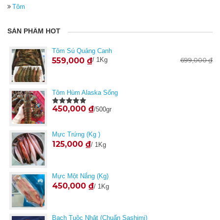
Tôm
SẢN PHẨM HOT
Tôm Sú Quảng Canh
559,000
₫
/ 1Kg
699,000
₫
Tôm Hùm Alaska Sống
450,000
₫
/500gr
Được xếp
hạng
5.00
5
sao
Mực Trứng (Kg )
125,000
₫
/ 1Kg
Mực Một Nắng (kg)
450,000
₫
/ 1Kg
Bạch Tuộc Nhật (Chuẩn Sashimi)