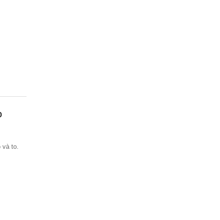
o
 và to.