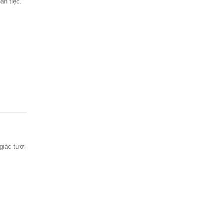
àn tiệc.
giác tươi