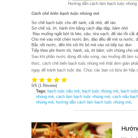
Hướng dẫn cách làm bạch tuộc nhúng
Cách chế biến bạch tuộc nhúng mẻ
Sơ chế bạch tuộc cho đỡ tanh, cắt nhỏ, để ráo
Sơ chế sả, ớt, hành tím bằng cách đập dập, băm nhỏ
Rau muống ngắt bớt lá héo, sâu; rửa sạch, để ráo rồi cắt 
Cho mẻ vào một chén nước ấm, đảo đều để mẻ ra nước, d
Bắc nồi nước, đến khi sôi thì bỏ mẻ vào và tiếp tục đun
Tiếp theo phi thơm tỏi, hành, sả, ớt băm; vớt chúng cho v
Sau khi phần nước dùng đã nấu xong, rau muống đã làm sạ
thức, cách chế biến bạch tuộc nhúng mẻ thật đơn giản phải
ngay để tránh bạch tuộc dai. Chúc các bạn có bữa ăn hấp d
5/5
(1 Review)
Tags:
bạch tuộc nấu mẻ
,
bạch tuộc nhúng mẻ
,
bạch tuộ
nhúng mẻ
,
cách làm bạch tuộc nhúng mẻ
,
cách nấu bạch
nhúng mẻ
,
hướng dẫn cách làm bạch tuộc nhúng mẻ
,
Hướng