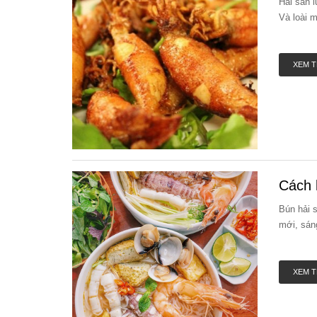
Hải sản 
Và loài m
XEM 
Cách 
Bún hải 
mới, sán
XEM 