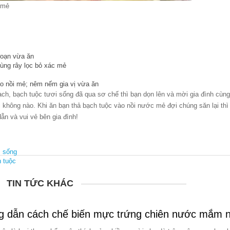
 mẻ
đoạn vừa ăn
ùng rây lọc bỏ xác mẻ
ào nồi mẻ; nêm nếm gia vị vừa ăn
ch, bạch tuộc tươi sống đã qua sơ chế thì bạn dọn lên và mời gia đình cùn
 không nào. Khi ăn bạn thả bạch tuộc vào nồi nước mẻ đợi chúng săn lại thì 
ẫn và vui vẻ bên gia đình!
c sống
 tuộc
TIN TỨC KHÁC
 dẫn cách chế biến mực trứng chiên nước mắm 