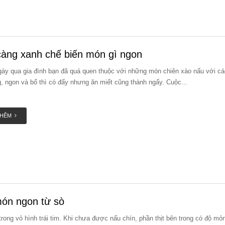
àng xanh chế biến món gì ngon
ày qua gia đình bạn đã quá quen thuộc với những món chiên xào nấu với các 
g, ngon và bổ thì có đấy nhưng ăn miết cũng thành ngấy. Cuộc...
THÊM
ón ngon từ sò
rong vỏ hình trái tim. Khi chưa được nấu chín, phần thịt bên trong có độ mỏ