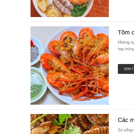
Tôm c
Những ng
hay trứn
XEM 
Các m
Sò sống t