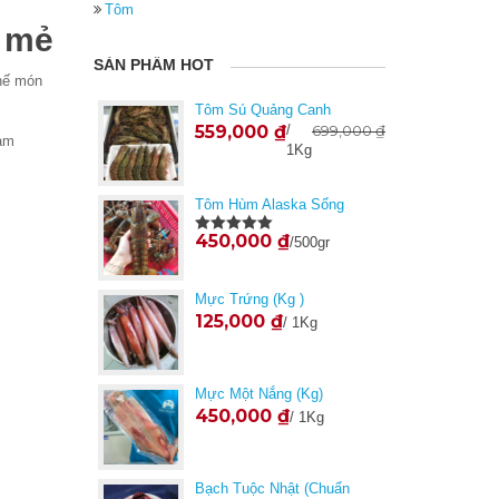
Tôm
g mẻ
SẢN PHẨM HOT
thế món
Tôm Sú Quảng Canh
559,000
₫
/
699,000
₫
hạm
1Kg
Tôm Hùm Alaska Sống
450,000
₫
/500gr
Được xếp
hạng
5.00
5
sao
Mực Trứng (Kg )
125,000
₫
/ 1Kg
Mực Một Nắng (kg)
450,000
₫
/ 1Kg
Bạch Tuộc Nhật (Chuẩn