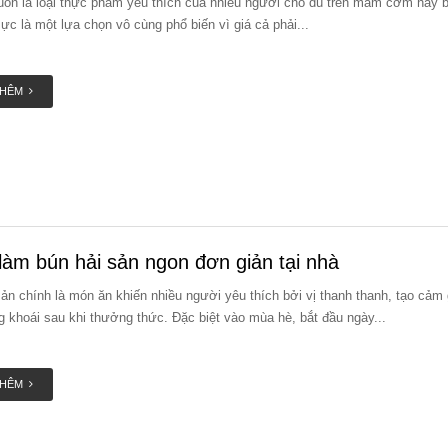
luôn là loại thực phẩm yêu thích của nhiều người cho dù trên mâm cơm hay b
ực là một lựa chọn vô cùng phổ biến vì giá cả phải...
THÊM
làm bún hải sản ngon đơn giản tại nhà
sản chính là món ăn khiến nhiều người yêu thích bởi vị thanh thanh, tạo cảm 
g khoái sau khi thưởng thức. Đặc biệt vào mùa hè, bắt đầu ngày...
THÊM