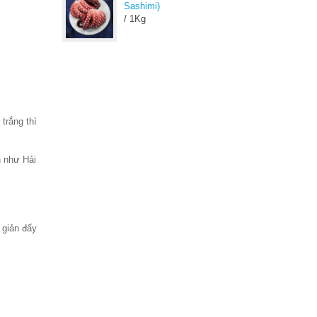
Sashimi)
/ 1Kg
trắng thì
n như Hải
 giản đấy