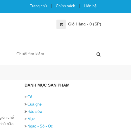
Trang chủ
Chính sách
Liên hệ
Giỏ Hàng -
0
(SP)
DANH MỤC SẢN PHẨM
Cá
Cua ghẹ
Hàu sữa
giòn chế
Mực
 phú bữa
Ngao - Sò - Ốc