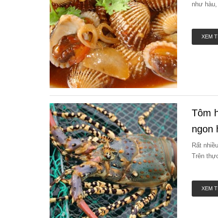
như hàu,
XEM 
Tôm h
ngon 
Rất nhiều
Trên thực
XEM 