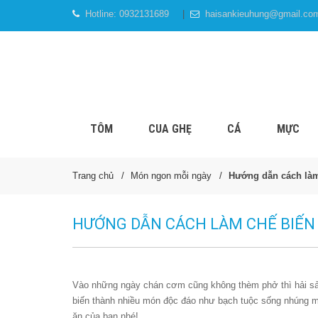
Hotline:
0932131689
haisankieuhung@gmail.co
TÔM
CUA GHẸ
CÁ
MỰC
Trang chủ
Món ngon mỗi ngày
Hướng dẫn cách làm
HƯỚNG DẪN CÁCH LÀM CHẾ BIẾN
Vào những ngày chán cơm cũng không thèm phở thì hải sản 
biến thành nhiều món độc đáo như bạch tuộc sống nhúng m
ăn của bạn nhé!