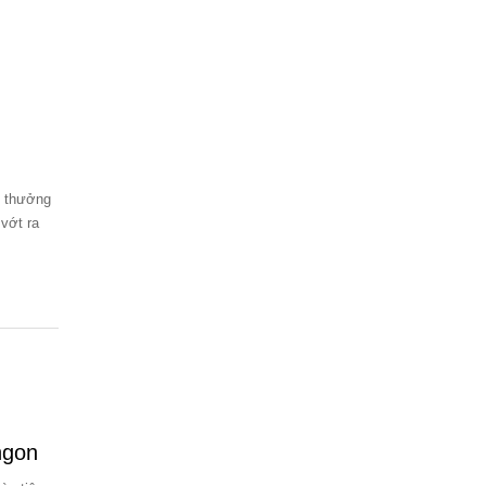
g thưởng
vớt ra
ngon