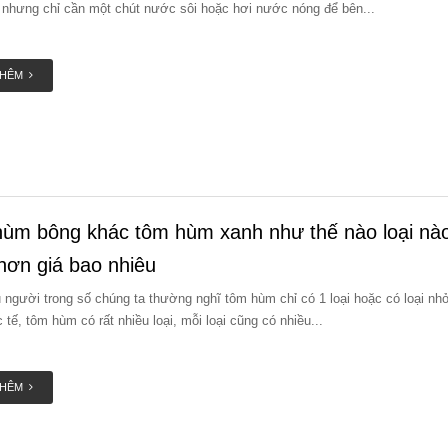
 nhưng chỉ cần một chút nước sôi hoặc hơi nước nóng để bên...
THÊM
ùm bông khác tôm hùm xanh như thế nào loại nà
hơn giá bao nhiêu
 người trong số chúng ta thường nghĩ tôm hùm chỉ có 1 loại hoặc có loại nhỏ
 tế, tôm hùm có rất nhiều loại, mỗi loại cũng có nhiều...
THÊM